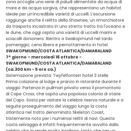
zona accoglie una serie di paludi alimentate da acqua di
mare e da acqua sorgiva, che rappresentano un habitat
ideale per un’incredibile varietà di uccelli. L’escursione
raggiunge anche il relitto della Shawnee, un rimorchiatore
da trasporto incastrato in uno stretto tratto tra l'oceano e
le dune, che oggi ospita una varietà di uccelli marini e
sciacalli dorsonero. Rientro a Swakopmund nel tardo
pomeriggio, cena libera e pernottamento in hotel.
SWAKOPMUND/COSTA ATLANTICA/DAMARALAND
7° giorno – mercoledì 16 ottobre -
SWAKOPMUND/COSTA ATLANTICA/DAMARALAND
(ca.300 km - 5 ore ca.)
Sistemazione prevista: Twyfelfontein hotel 3 stelle
Prima colazione al lodge e pranzo in ristorante durante il
viaggio. Partenza in pullman privato verso il promontorio
di Cape Cross, che ospita una popolosa colonia di otarie
del Capo. Sosta per visitare la celebre riserva naturale e a
seguite proseguimento del viaggio lungo la costa
atlantica nel tratto denominato Skeleton Coast,
tristemente noto per i numerosi relitti di navi. Questa
costa selvaggia è infatti frequentemente avvolta dalla
nebbia che la rende molto insidiosa, tanto che per un