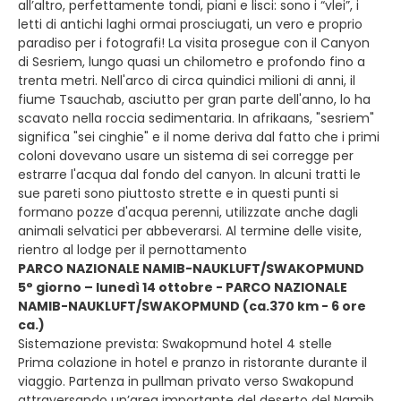
all’altro, perfettamente tondi, piani e lisci: sono i “vlei”, i
letti di antichi laghi ormai prosciugati, un vero e proprio
paradiso per i fotografi! La visita prosegue con il Canyon
di Sesriem, lungo quasi un chilometro e profondo fino a
trenta metri. Nell'arco di circa quindici milioni di anni, il
fiume Tsauchab, asciutto per gran parte dell'anno, lo ha
scavato nella roccia sedimentaria. In afrikaans, "sesriem"
significa "sei cinghie" e il nome deriva dal fatto che i primi
coloni dovevano usare un sistema di sei corregge per
estrarre l'acqua dal fondo del canyon. In alcuni tratti le
sue pareti sono piuttosto strette e in questi punti si
formano pozze d'acqua perenni, utilizzate anche dagli
animali selvatici per abbeverarsi. Al termine delle visite,
rientro al lodge per il pernottamento
PARCO NAZIONALE NAMIB-NAUKLUFT/SWAKOPMUND
5° giorno – lunedì 14 ottobre - PARCO NAZIONALE
NAMIB-NAUKLUFT/SWAKOPMUND (ca.370 km - 6 ore
ca.)
Sistemazione prevista: Swakopmund hotel 4 stelle
Prima colazione in hotel e pranzo in ristorante durante il
viaggio. Partenza in pullman privato verso Swakopund
attraversando un’area importante del deserto del Namib.