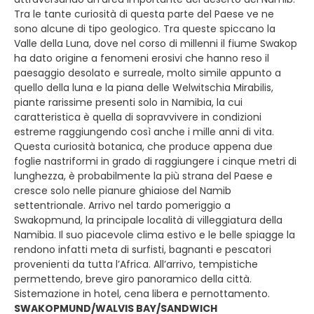
Tra le tante curiosità di questa parte del Paese ve ne
sono alcune di tipo geologico. Tra queste spiccano la
Valle della Luna, dove nel corso di millenni il fiume Swakop
ha dato origine a fenomeni erosivi che hanno reso il
paesaggio desolato e surreale, molto simile appunto a
quello della luna e la piana delle Welwitschia Mirabilis,
piante rarissime presenti solo in Namibia, la cui
caratteristica è quella di sopravvivere in condizioni
estreme raggiungendo così anche i mille anni di vita.
Questa curiosità botanica, che produce appena due
foglie nastriformi in grado di raggiungere i cinque metri di
lunghezza, è probabilmente la più strana del Paese e
cresce solo nelle pianure ghiaiose del Namib
settentrionale. Arrivo nel tardo pomeriggio a
Swakopmund, la principale località di villeggiatura della
Namibia. Il suo piacevole clima estivo e le belle spiagge la
rendono infatti meta di surfisti, bagnanti e pescatori
provenienti da tutta l’Africa. All’arrivo, tempistiche
permettendo, breve giro panoramico della città.
Sistemazione in hotel, cena libera e pernottamento.
SWAKOPMUND/WALVIS BAY/SANDWICH