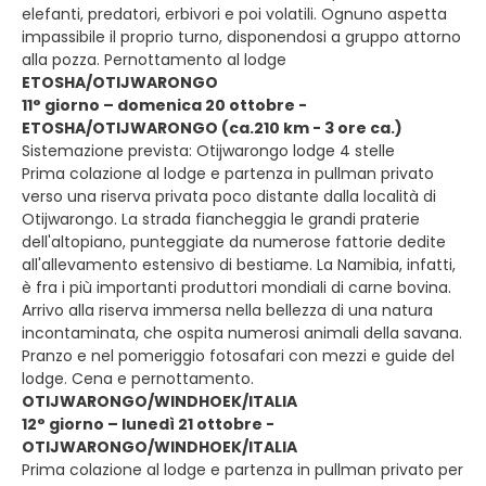
elefanti, predatori, erbivori e poi volatili. Ognuno aspetta
impassibile il proprio turno, disponendosi a gruppo attorno
alla pozza. Pernottamento al lodge
ETOSHA/OTIJWARONGO
11° giorno – domenica 20 ottobre -
ETOSHA/OTIJWARONGO (ca.210 km - 3 ore ca.)
Sistemazione prevista: Otijwarongo lodge 4 stelle
Prima colazione al lodge e partenza in pullman privato
verso una riserva privata poco distante dalla località di
Otijwarongo. La strada fiancheggia le grandi praterie
dell'altopiano, punteggiate da numerose fattorie dedite
all'allevamento estensivo di bestiame. La Namibia, infatti,
è fra i più importanti produttori mondiali di carne bovina.
Arrivo alla riserva immersa nella bellezza di una natura
incontaminata, che ospita numerosi animali della savana.
Pranzo e nel pomeriggio fotosafari con mezzi e guide del
lodge. Cena e pernottamento.
OTIJWARONGO/WINDHOEK/ITALIA
12° giorno – lunedì 21 ottobre -
OTIJWARONGO/WINDHOEK/ITALIA
Prima colazione al lodge e partenza in pullman privato per