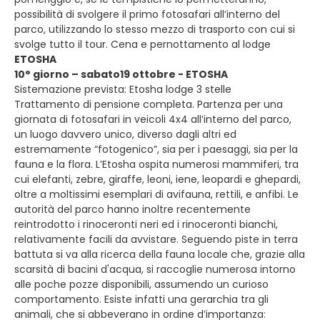
possibilità di svolgere il primo fotosafari all’interno del
parco, utilizzando lo stesso mezzo di trasporto con cui si
svolge tutto il tour. Cena e pernottamento al lodge
ETOSHA
10° giorno – sabato19 ottobre - ETOSHA
Sistemazione prevista: Etosha lodge 3 stelle
Trattamento di pensione completa. Partenza per una
giornata di fotosafari in veicoli 4x4 all’interno del parco,
un luogo davvero unico, diverso dagli altri ed
estremamente “fotogenico”, sia per i paesaggi, sia per la
fauna e la flora. L’Etosha ospita numerosi mammiferi, tra
cui elefanti, zebre, giraffe, leoni, iene, leopardi e ghepardi,
oltre a moltissimi esemplari di avifauna, rettili, e anfibi. Le
autorità del parco hanno inoltre recentemente
reintrodotto i rinoceronti neri ed i rinoceronti bianchi,
relativamente facili da avvistare. Seguendo piste in terra
battuta si va alla ricerca della fauna locale che, grazie alla
scarsità di bacini d'acqua, si raccoglie numerosa intorno
alle poche pozze disponibili, assumendo un curioso
comportamento. Esiste infatti una gerarchia tra gli
animali, che si abbeverano in ordine d’importanza: