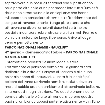
sopravvivere due mesi, gli scarabei che si posizionano
nella parte alta delle dune per raccogliere tutta l'umidità
della nebbia mattutina o le antilopi oryx che hanno
sviluppato un particolare sistema di raffreddamento del
sangue attraverso le narici. Lungo piste sterrate che
attraversano diversi ambienti desertici sarà inoltre
possibile incontrare zebre, struzzi e altri animali. Pranzo a
picnic o in ristorante lungo il percorso. Arrivo al lodge,
cena e pernottamento.
PARCO NAZIONALE NAMIB-NAUKLUFT
4° giorno – domenica 13 ottobre - PARCO NAZIONALE
NAMIB-NAUKLUFT
Sistemazione prevista: Sesriem lodge 4 stelle
Trattamento di pensione completa. La giornata sarà
dedicata alla visita del Canyon di Sesriem e alle dune
color albicocca di Sossusvlei. Questa è la località più
celebre del Parco Nazionale Namib-Naukluft, dove un
mare di sabbia crea un ambiente di straordinaria bellezza,
innalzandosi in ogni direzione. Tra queste enormi dune,
considerate tra le più alte al mondo, si aprono quattro
bacini di un bianco abbacinante relativamente vicini l’uno