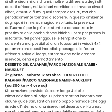
di oltre dieci milioni di anni. Inoltre, a differenza degli altri
deserti africani, nel Kalahari namibiano si trovano diversi
alberi, arbusti e fiumi quasi sempre asciutti, ma che
periodicamente tornano a scorrere. In questo ambiente
dagli spazi immensi, magico e solitario, la presenza
dell'uomo è per lo più inesistente e concentrata in
prossimità delle poche risorse idriche. Sosta per pranzo in
ristorante. Nel pomeriggio, se le tempistiche lo
consentiranno, possibilità di un fotosafari in veicoli 4x4
per ammirare questi incredibili paesaggi e la fauna
africana. Arrivo al lodge, sistemazione nelle camere
riservate, cena e pernottamento.
DESERTO DEL KALAHARI/PARCO NAZIONALE NAMIB-
NAUKLUFT
3° giorno – sabato 12 ottobre - DESERTO DEL
KALAHARI/PARCO NAZIONALE NAMIB-NAUKLUFT
(ca.300 km - 4 ore ca)
Sistemazione prevista: Sesriem lodge 4 stelle
Prima colazione al lodge. Di prima mattina incontro con
alcune guide San, l’antichissimo popolo nomade che oggi
risiede all’interno di una riserva nel deserto del Kalahari,
ma che ha sviluppato una formidabile conoscenza della