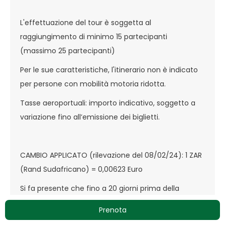
L'effettuazione del tour è soggetta al
raggiungimento di minimo 15 partecipanti
(massimo 25 partecipanti)
Per le sue caratteristiche, l'itinerario non è indicato
per persone con mobilità motoria ridotta.
Tasse aeroportuali: importo indicativo, soggetto a
variazione fino all’emissione dei biglietti.
CAMBIO APPLICATO (rilevazione del 08/02/24): 1 ZAR
(Rand Sudafricano) = 0,00623 Euro
Si fa presente che fino a 20 giorni prima della
partenza i prezzi dei servizi a terra potranno essere
Prenota
aumentati in base all’oscillazione dei cambi; i prezzi