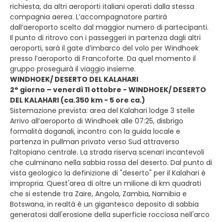
richiesta, da altri aeroporti italiani operati dalla stessa
compagnia aerea. L’accompagnatore partirà
dall’aeroporto scelto dal maggior numero di partecipanti.
Il punto di ritrovo con i passeggeri in partenza dagli altri
aeroporti, sarà il gate d’imbarco del volo per Windhoek
presso l’aeroporto di Francoforte. Da quel momento il
gruppo proseguirà il viaggio insieme.
WINDHOEK/ DESERTO DEL KALAHARI
2° giorno – venerdì 11 ottobre - WINDHOEK/ DESERTO
DEL KALAHARI (ca.350 km - 5 ore ca.)
Sistemazione prevista: area del Kalahari lodge 3 stelle
Arrivo all’aeroporto di Windhoek alle 07:25, disbrigo
formalità doganali, incontro con la guida locale e
partenza in pullman privato verso Sud attraverso
l’altopiano centrale. La strada riserva scenari incantevoli
che culminano nella sabbia rossa del deserto. Dal punto di
vista geologico la definizione di "deserto" per il Kalahari è
impropria. Quest'area di oltre un milione di km quadrati
che si estende tra Zaire, Angola, Zambia, Namibia e
Botswana, in realtà è un gigantesco deposito di sabbia
generatosi dall'erosione della superficie rocciosa nell'arco