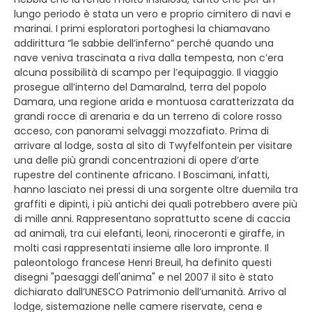
lungo periodo è stata un vero e proprio cimitero di navi e
marinai. I primi esploratori portoghesi la chiamavano
addirittura “le sabbie dell’inferno” perché quando una
nave veniva trascinata a riva dalla tempesta, non c’era
alcuna possibilità di scampo per l’equipaggio. Il viaggio
prosegue all’interno del Damaralnd, terra del popolo
Damara, una regione arida e montuosa caratterizzata da
grandi rocce di arenaria e da un terreno di colore rosso
acceso, con panorami selvaggi mozzafiato. Prima di
arrivare al lodge, sosta al sito di Twyfelfontein per visitare
una delle più grandi concentrazioni di opere d’arte
rupestre del continente africano. I Boscimani, infatti,
hanno lasciato nei pressi di una sorgente oltre duemila tra
graffiti e dipinti, i più antichi dei quali potrebbero avere più
di mille anni. Rappresentano soprattutto scene di caccia
ad animali, tra cui elefanti, leoni, rinoceronti e giraffe, in
molti casi rappresentati insieme alle loro impronte. Il
paleontologo francese Henri Breuil, ha definito questi
disegni "paesaggi dell'anima" e nel 2007 il sito è stato
dichiarato dall’UNESCO Patrimonio dell’umanità. Arrivo al
lodge, sistemazione nelle camere riservate, cena e