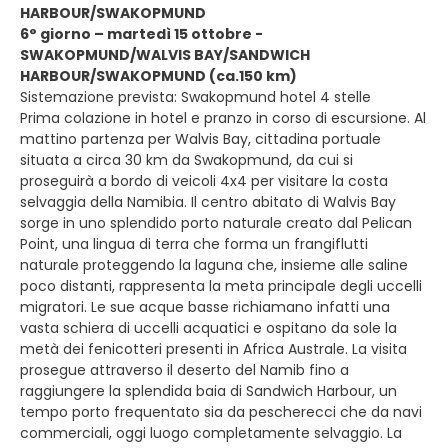
HARBOUR/SWAKOPMUND
6° giorno – martedì 15 ottobre -
SWAKOPMUND/WALVIS BAY/SANDWICH
HARBOUR/SWAKOPMUND (ca.150 km)
Sistemazione prevista: Swakopmund hotel 4 stelle
Prima colazione in hotel e pranzo in corso di escursione. Al
mattino partenza per Walvis Bay, cittadina portuale
situata a circa 30 km da Swakopmund, da cui si
proseguirà a bordo di veicoli 4x4 per visitare la costa
selvaggia della Namibia. Il centro abitato di Walvis Bay
sorge in uno splendido porto naturale creato dal Pelican
Point, una lingua di terra che forma un frangiflutti
naturale proteggendo la laguna che, insieme alle saline
poco distanti, rappresenta la meta principale degli uccelli
migratori. Le sue acque basse richiamano infatti una
vasta schiera di uccelli acquatici e ospitano da sole la
metà dei fenicotteri presenti in Africa Australe. La visita
prosegue attraverso il deserto del Namib fino a
raggiungere la splendida baia di Sandwich Harbour, un
tempo porto frequentato sia da pescherecci che da navi
commerciali, oggi luogo completamente selvaggio. La