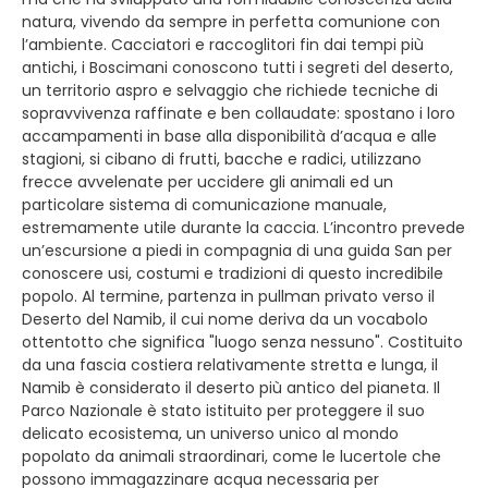
natura, vivendo da sempre in perfetta comunione con
l’ambiente. Cacciatori e raccoglitori fin dai tempi più
antichi, i Boscimani conoscono tutti i segreti del deserto,
un territorio aspro e selvaggio che richiede tecniche di
sopravvivenza raffinate e ben collaudate: spostano i loro
accampamenti in base alla disponibilità d’acqua e alle
stagioni, si cibano di frutti, bacche e radici, utilizzano
frecce avvelenate per uccidere gli animali ed un
particolare sistema di comunicazione manuale,
estremamente utile durante la caccia. L’incontro prevede
un’escursione a piedi in compagnia di una guida San per
conoscere usi, costumi e tradizioni di questo incredibile
popolo. Al termine, partenza in pullman privato verso il
Deserto del Namib, il cui nome deriva da un vocabolo
ottentotto che significa "luogo senza nessuno". Costituito
da una fascia costiera relativamente stretta e lunga, il
Namib è considerato il deserto più antico del pianeta. Il
Parco Nazionale è stato istituito per proteggere il suo
delicato ecosistema, un universo unico al mondo
popolato da animali straordinari, come le lucertole che
possono immagazzinare acqua necessaria per