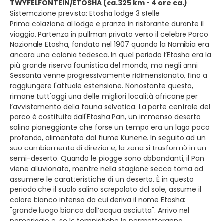
TWYFELFONTEIN/ETOSHA (ca.325 km - 4 ore ca.)
Sistemazione prevista: Etosha lodge 3 stelle
Prima colazione al lodge e pranzo in ristorante durante il
viaggio. Partenza in pullman privato verso il celebre Parco
Nazionale Etosha, fondato nel 1907 quando la Namibia era
ancora una colonia tedesca. In quel periodo l’Etosha era la
più grande riserva faunistica del mondo, ma negli anni
Sessanta venne progressivamente ridimensionato, fino a
raggiungere l'attuale estensione. Nonostante questo,
rimane tutt'oggi una delle migliori località africane per
l’avvistamento della fauna selvatica. La parte centrale del
parco è costituita dall'Etosha Pan, un immenso deserto
salino pianeggiante che forse un tempo era un lago poco
profondo, alimentato dal fiume Kunene. In seguito ad un
suo cambiamento di direzione, la zona si trasformò in un
semi-deserto. Quando le piogge sono abbondanti, il Pan
viene alluvionato, mentre nella stagione secca torna ad
assumere le caratteristiche di un deserto. È in questo
periodo che il suolo salino screpolato dal sole, assume il
colore bianco intenso da cui deriva il nome Etosha:
"grande luogo bianco dall’acqua asciutta". Arrivo nel
pomeriggio e, se le tempistiche lo permetteranno,