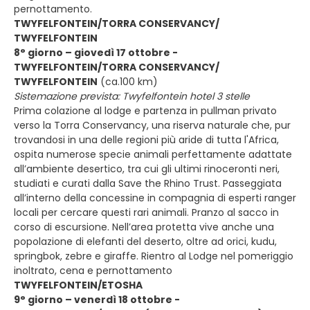
pernottamento.
TWYFELFONTEIN/TORRA CONSERVANCY/
TWYFELFONTEIN
8° giorno – giovedì 17 ottobre -
TWYFELFONTEIN/TORRA CONSERVANCY/
TWYFELFONTEIN
(ca.100 km)
Sistemazione prevista: Twyfelfontein hotel 3 stelle
Prima colazione al lodge e partenza in pullman privato
verso la Torra Conservancy, una riserva naturale che, pur
trovandosi in una delle regioni più aride di tutta l'Africa,
ospita numerose specie animali perfettamente adattate
all’ambiente desertico, tra cui gli ultimi rinoceronti neri,
studiati e curati dalla Save the Rhino Trust. Passeggiata
all’interno della concessine in compagnia di esperti ranger
locali per cercare questi rari animali. Pranzo al sacco in
corso di escursione. Nell’area protetta vive anche una
popolazione di elefanti del deserto, oltre ad orici, kudu,
springbok, zebre e giraffe. Rientro al Lodge nel pomeriggio
inoltrato, cena e pernottamento
TWYFELFONTEIN/ETOSHA
9° giorno – venerdì 18 ottobre -