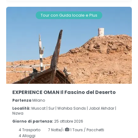
Tour con Guida locale e Plus
EXPERIENCE OMAN Il Fascino del Deserto
Partenza
Milano
Località:
Muscat |
Sur |
Wahiba Sands |
Jabal Akhdar |
Nizwa
Giorno di partenza:
25 ottobre 2026
4
Trasporto
7
Notte/i
1 Tours / Pacchetti
4 Alloggi