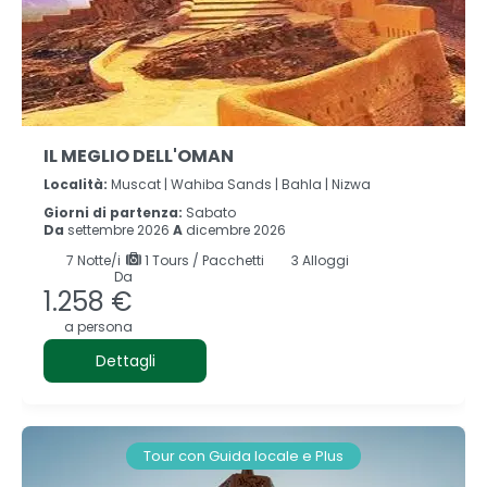
IL MEGLIO DELL'OMAN
Località:
Muscat |
Wahiba Sands |
Bahla |
Nizwa
Giorni di partenza:
Sabato
Da
settembre 2026
A
dicembre 2026
7
Notte/i
1 Tours / Pacchetti
3 Alloggi
Da
1.258 €
a persona
Dettagli
Tour con Guida locale e Plus