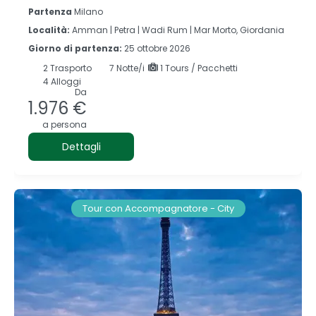
Partenza
Milano
Località:
Amman |
Petra |
Wadi Rum |
Mar Morto, Giordania
Giorno di partenza:
25 ottobre 2026
2
Trasporto
7
Notte/i
1 Tours / Pacchetti
4 Alloggi
Da
1.976 €
a persona
Dettagli
Tour con Accompagnatore - City