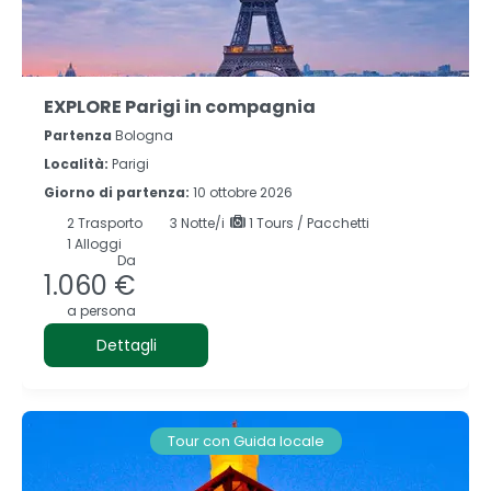
EXPLORE Parigi in compagnia
Partenza
Bologna
Località:
Parigi
Giorno di partenza:
10 ottobre 2026
2
Trasporto
3
Notte/i
1 Tours / Pacchetti
1 Alloggi
Da
1.060 €
a persona
Dettagli
Tour con Guida locale