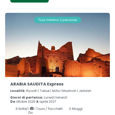
Tour minimo 2 persone
ARABIA SAUDITA Express
Località:
Riyadh |
Tabuk |
AlUla |
Madinah |
Jeddah
Giorni di partenza:
Lunedì;Venerdì
Da
ottobre 2026
A
aprile 2027
6
Notte/i
1 Tours / Pacchetti
3 Alloggi
Da