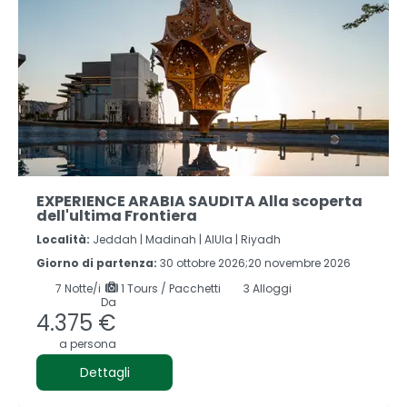
EXPERIENCE ARABIA SAUDITA Alla scoperta
dell'ultima Frontiera
Località:
Jeddah |
Madinah |
AlUla |
Riyadh
Giorno di partenza:
30 ottobre 2026;20 novembre 2026
7
Notte/i
1 Tours / Pacchetti
3 Alloggi
Da
4.375 €
a persona
Dettagli