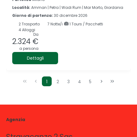
Località:
Amman |
Petra |
Wadi Rum |
Mar Morto, Giordania
Giorno di partenza:
30 dicembre 2026
2
Trasporto
7
Notte/i
1 Tours / Pacchetti
4 Alloggi
Da
2.324 €
a persona
Dettagli
1
2
3
4
5
Agenzia
Stravacanze 2 Sas