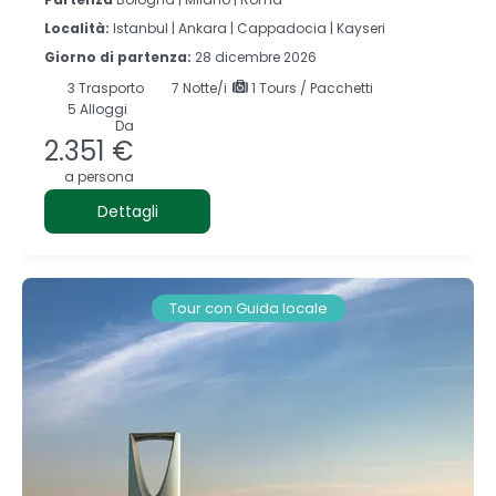
Località:
Istanbul |
Ankara |
Cappadocia |
Kayseri
Giorno di partenza:
28 dicembre 2026
3
Trasporto
7
Notte/i
1 Tours / Pacchetti
5 Alloggi
Da
2.351 €
a persona
Dettagli
Tour con Guida locale