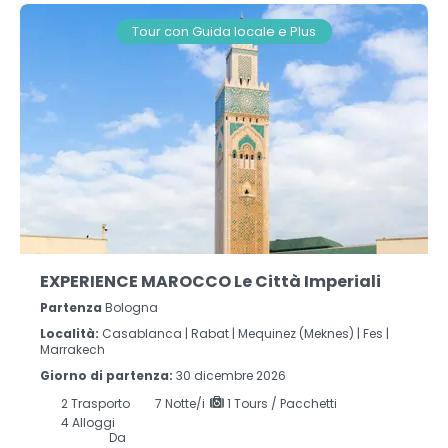
Tour con Guida locale e Plus
EXPERIENCE MAROCCO Le Città Imperiali
Partenza
Bologna
Località:
Casablanca |
Rabat |
Mequinez (Meknes) |
Fes |
Marrakech
Giorno di partenza:
30 dicembre 2026
2
Trasporto
7
Notte/i
1 Tours / Pacchetti
4 Alloggi
Da