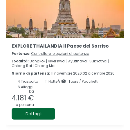
EXPLORE THAILANDIA Il Paese del Sorriso
Partenza
Controllare le opzioni di partenza
Località:
Bangkok |
River Kwai |
Ayutthaya |
Sukhothai |
Chiang Rai |
Chiang Mai
Giorno di partenza:
11 novembre 2026;02 dicembre 2026
4
Trasporto
11
Notte/i
1 Tours / Pacchetti
6 Alloggi
Da
4.181 €
a persona
Dettagli