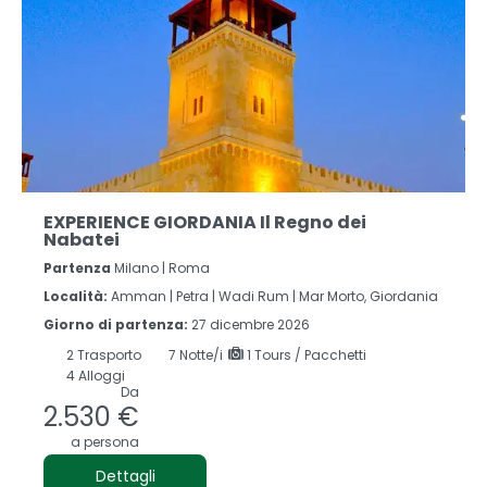
EXPERIENCE GIORDANIA Il Regno dei
Nabatei
Partenza
Milano | Roma
Località:
Amman |
Petra |
Wadi Rum |
Mar Morto, Giordania
Giorno di partenza:
27 dicembre 2026
2
Trasporto
7
Notte/i
1 Tours / Pacchetti
4 Alloggi
Da
2.530 €
a persona
Dettagli