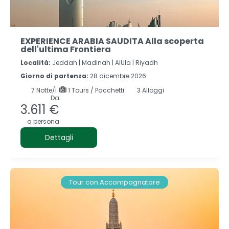
EXPERIENCE ARABIA SAUDITA Alla scoperta
dell'ultima Frontiera
Località:
Jeddah |
Madinah |
AlUla |
Riyadh
Giorno di partenza:
28 dicembre 2026
7
Notte/i
1 Tours / Pacchetti
3 Alloggi
Da
3.611 €
a persona
Dettagli
Tour con Accompagnatore