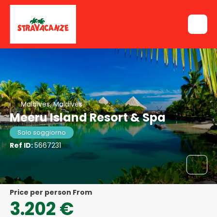
Maldives, Maldives
Meeru Island Resort & Spa
Solo soggiorno
Ref ID:
5667231
price per person From
3.202 €