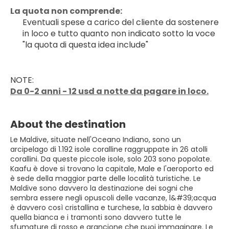
La quota non comprende:
Eventuali spese a carico del cliente da sostenere 
in loco e tutto quanto non indicato sotto la voce 
"la quota di questa idea include"
NOTE:
Da 0-2 anni - 12 usd a notte da pagare in loco.
About the destination
Le Maldive, situate nell'Oceano Indiano, sono un
arcipelago di 1.192 isole coralline raggruppate in 26 atolli
corallini. Da queste piccole isole, solo 203 sono popolate.
Kaafu è dove si trovano la capitale, Male e l'aeroporto ed
è sede della maggior parte delle località turistiche. Le
Maldive sono davvero la destinazione dei sogni che
sembra essere negli opuscoli delle vacanze, l&#39;acqua
è davvero così cristallina e turchese, la sabbia è davvero
quella bianca e i tramonti sono davvero tutte le
sfumature di rosso e arancione che puoi immaginare. Le