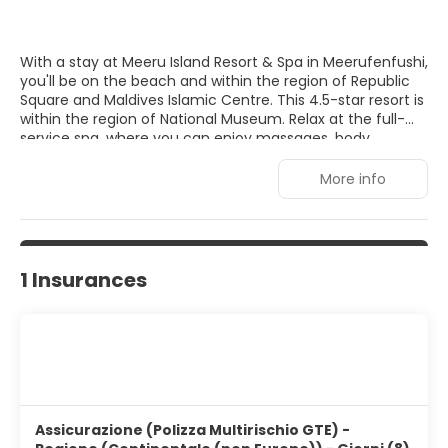
With a stay at Meeru Island Resort & Spa in Meerufenfushi,
you'll be on the beach and within the region of Republic
Square and Maldives Islamic Centre. This 4.5-star resort is
within the region of National Museum. Relax at the full-
service spa, where you can enjoy massages, body
treatments, and facials. After practicing your swing on
the golf course, you can dip into one of the 2 outdoor
More info
swimming pools. Additional features at this resort include
complimentary wireless Internet access, concierge
services, and babysitting (surcharge). Make yourself at
home in one of the 284 air-conditioned rooms featuring
minibars and flat-screen televisions. Rooms have private
1 Insurances
balconies. Complimentary wireless Internet access keeps
you connected, and satellite programming is available for
your entertainment. Bathrooms have complimentary
toiletries and hair dryers.
Assicurazione (Polizza Multirischio GTE) -