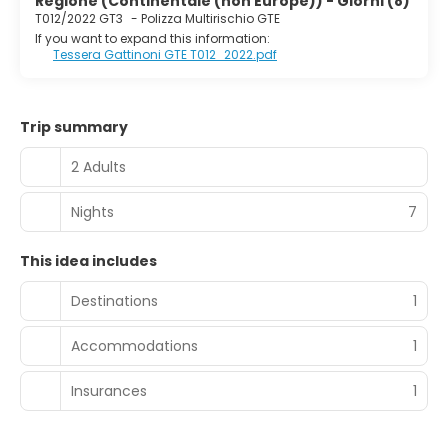
Regione (Continentale (non Europe)) - Giorni (8)
T012/2022 GT3
-
Polizza Multirischio GTE
If you want to expand this information:
Tessera Gattinoni GTE T012_2022.pdf
Trip summary
2 Adults
Nights
7
This idea includes
Destinations
1
Accommodations
1
Insurances
1