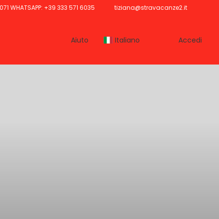
071 WHATSAPP: +39 333 571 6035
tiziana@stravacanze2.it
Aiuto
Italiano
Accedi