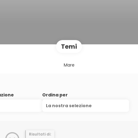
Temi
Mare
azione
Ordina per
La nostra selezione
Risultati di: