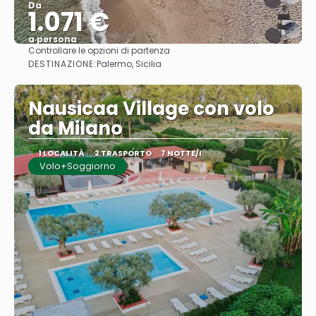
Da
1.071 €
a persona
Controllare le opzioni di partenza
Vedere
DESTINAZIONE:
Palermo, Sicilia
Nausicaa Village con volo
da Milano
1 LOCALITÀ
2 TRASPORTO
7 NOTTE/I
Volo+Soggiorno