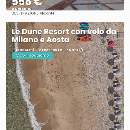
558 €
a persona
DESTINAZIONE:
Alicante
Vedere
Le Dune Resort con volo da
Milano e Aosta
1 LOCALITÀ
2 TRASPORTO
7 NOTTE/I
Volo + soggiorno