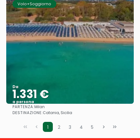
Volo+Soggiorno
Da
1.331 €
a persona
PARTENZA:
Milan
Vedere
DESTINAZIONE:
Catania, Sicilia
1
2
3
4
5