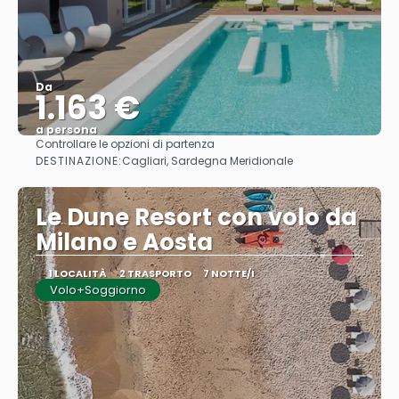
Da
1.163 €
a persona
Controllare le opzioni di partenza
Vedere
DESTINAZIONE:
Cagliari, Sardegna Meridionale
Le Dune Resort con volo da
Milano e Aosta
1 LOCALITÀ
2 TRASPORTO
7 NOTTE/I
Volo+Soggiorno