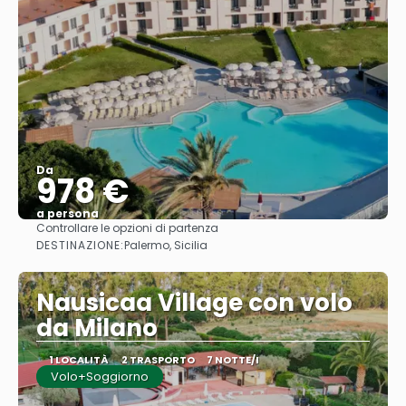
Da
978 €
a persona
Controllare le opzioni di partenza
Vedere
DESTINAZIONE:
Palermo, Sicilia
Nausicaa Village con volo
da Milano
1 LOCALITÀ
2 TRASPORTO
7 NOTTE/I
Volo+Soggiorno