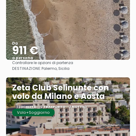
Da
911 €
a persona
Controllare le opzioni di partenza
Vedere
DESTINAZIONE:
Palermo, Sicilia
Zeta Club Selinunte con
volo da Milano e Aosta
1 LOCALITÀ
2 TRASPORTO
7 NOTTE/I
Volo+Soggiorno