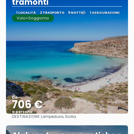
tramonti
1 LOCALITÀ
2 TRASPORTO
5 NOTTE/I
1 ASSICURAZIONI
Volo+Soggiorno
Da
706 €
a persona
DESTINAZIONE:
Lampedusa, Sicilia
Vedere