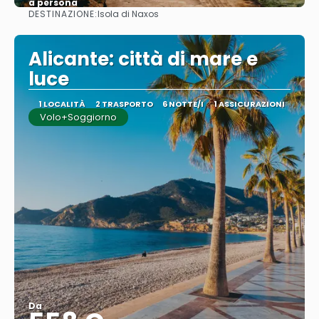
a persona
DESTINAZIONE:
Isola di Naxos
Vedere
Alicante: città di mare e
luce
1 LOCALITÀ
2 TRASPORTO
6 NOTTE/I
1 ASSICURAZIONI
Volo+Soggiorno
Da