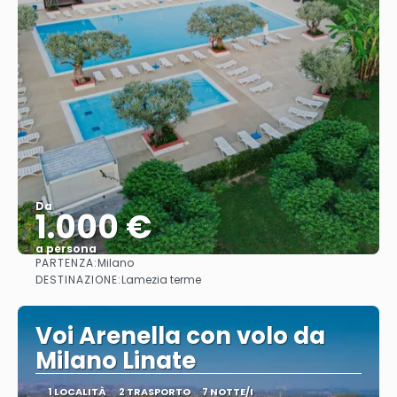
Da
1.000 €
a persona
PARTENZA:
Milano
Vedere
DESTINAZIONE:
Lamezia terme
Voi Arenella con volo da
Milano Linate
1 LOCALITÀ
2 TRASPORTO
7 NOTTE/I