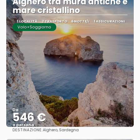
Alghero tra mura antiche e
mare cristallino
1 LOCALITÀ
2 TRASPORTO
6 NOTTE/I
1 ASSICURAZIONI
Volo+Soggiorno
Da
546 €
a persona
DESTINAZIONE:
Alghero, Sardegna
Vedere