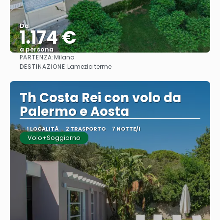
Da
1.174 €
a persona
PARTENZA:
Milano
Vedere
DESTINAZIONE:
Lamezia terme
Th Costa Rei con volo da
Palermo e Aosta
1 LOCALITÀ
2 TRASPORTO
7 NOTTE/I
Volo+Soggiorno