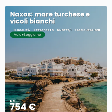
Vedere
Naxos: mare turchese e
vicoli bianchi
1 LOCALITÀ
2 TRASPORTO
6 NOTTE/I
1 ASSICURAZIONI
Volo+Soggiorno
Da
754 €