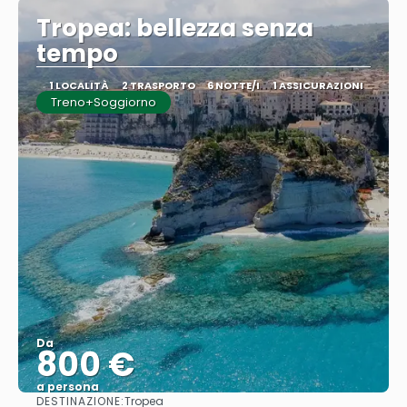
Tropea: bellezza senza
tempo
1 LOCALITÀ
2 TRASPORTO
6 NOTTE/I
1 ASSICURAZIONI
Treno+Soggiorno
Da
800 €
a persona
DESTINAZIONE:
Tropea