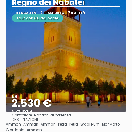
Regno dei Nabatei
4 LOCALITÀ
2 TRASPORTO
7 NOTTE/I
Tour con Guida locale
Da
2.530 €
a persona
Controllare le opzioni di partenza
Vedere
DESTINAZIONI
Amman · Amman · Amman · Petra · Petra · Wadi Rum · Mar Morto,
Giordania · Amman