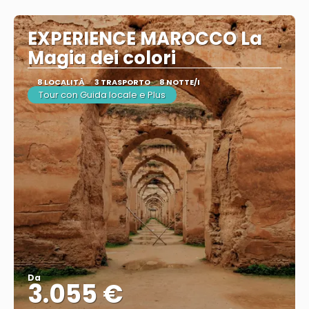
EXPERIENCE MAROCCO La
Magia dei colori
8 LOCALITÀ
3 TRASPORTO
8 NOTTE/I
Tour con Guida locale e Plus
Da
3.055 €