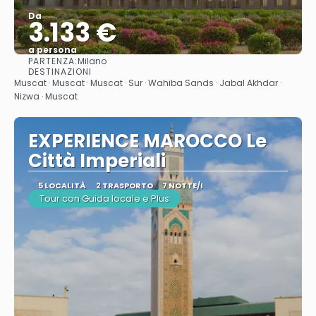
Da
3.133 €
a persona
PARTENZA:
Milano
Vedere
DESTINAZIONI
Muscat · Muscat · Muscat · Sur · Wahiba Sands · Jabal Akhdar ·
Nizwa · Muscat
EXPERIENCE MAROCCO Le
Città Imperiali
5 LOCALITÀ
2 TRASPORTO
7 NOTTE/I
Tour con Guida locale e Plus