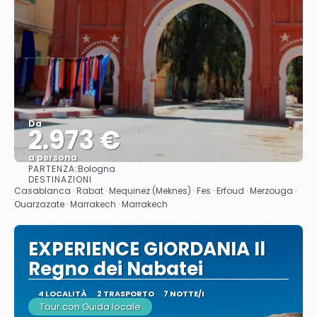
Da
2.973 €
a persona
PARTENZA:
Bologna
Vedere
DESTINAZIONI
Casablanca · Rabat · Mequinez (Meknes) · Fes · Erfoud · Merzouga ·
Ouarzazate · Marrakech · Marrakech
EXPERIENCE GIORDANIA Il
Regno dei Nabatei
4 LOCALITÀ
2 TRASPORTO
7 NOTTE/I
Tour con Guida locale