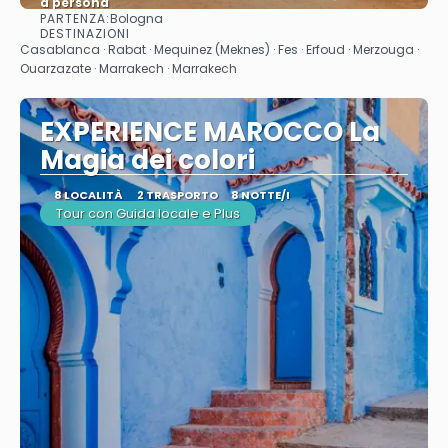
a persona
PARTENZA:
Bologna
Vedere
DESTINAZIONI
Casablanca · Rabat · Mequinez (Meknes) · Fes · Erfoud · Merzouga ·
Ouarzazate · Marrakech · Marrakech
EXPERIENCE MAROCCO La
Magia dei colori
8 LOCALITÀ
2 TRASPORTO
8 NOTTE/I
Tour con Guida locale e Plus