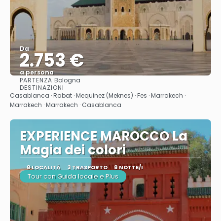
Da
2.753 €
a persona
PARTENZA:
Bologna
Vedere
DESTINAZIONI
Casablanca · Rabat · Mequinez (Meknes) · Fes · Marrakech ·
Marrakech · Marrakech · Casablanca
EXPERIENCE MAROCCO La
Magia dei colori
8 LOCALITÀ
3 TRASPORTO
8 NOTTE/I
Tour con Guida locale e Plus