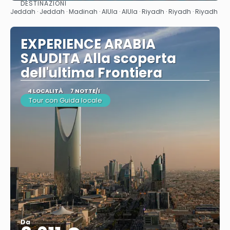
DESTINAZIONI
Vedere
Jeddah · Jeddah · Madinah · AlUla · AlUla · Riyadh · Riyadh · Riyadh
EXPERIENCE ARABIA
SAUDITA Alla scoperta
dell'ultima Frontiera
4 LOCALITÀ
7 NOTTE/I
Tour con Guida locale
Da