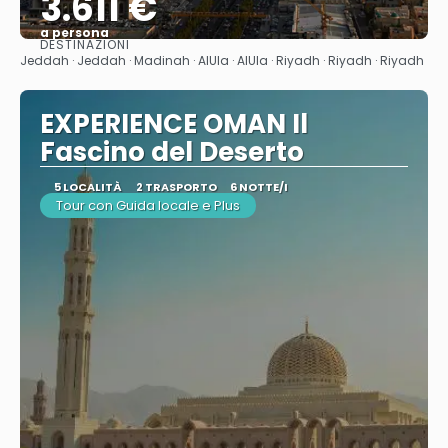
3.611 €
a persona
DESTINAZIONI
Vedere
Jeddah · Jeddah · Madinah · AlUla · AlUla · Riyadh · Riyadh · Riyadh
EXPERIENCE OMAN Il
Fascino del Deserto
5 LOCALITÀ
2 TRASPORTO
6 NOTTE/I
Tour con Guida locale e Plus