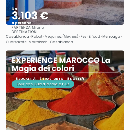
Da
3.103 €
a persona
PARTENZA:
Milano
Vedere
DESTINAZIONI
Casablanca · Rabat · Mequinez (Meknes) · Fes · Erfoud · Merzouga ·
Ouarzazate · Marrakech · Casablanca
EXPERIENCE MAROCCO La
Magia dei colori
8 LOCALITÀ
3 TRASPORTO
8 NOTTE/I
Tour con Guida locale e Plus