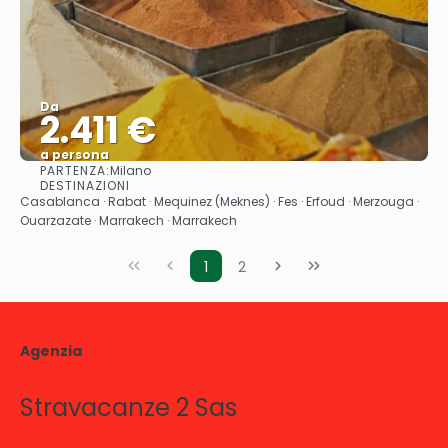
Da
2.411 €
a persona
PARTENZA:
Milano
Vedere
DESTINAZIONI
Casablanca · Rabat · Mequinez (Meknes) · Fes · Erfoud · Merzouga ·
Ouarzazate · Marrakech · Marrakech
1
2
Agenzia
Stravacanze 2 Sas