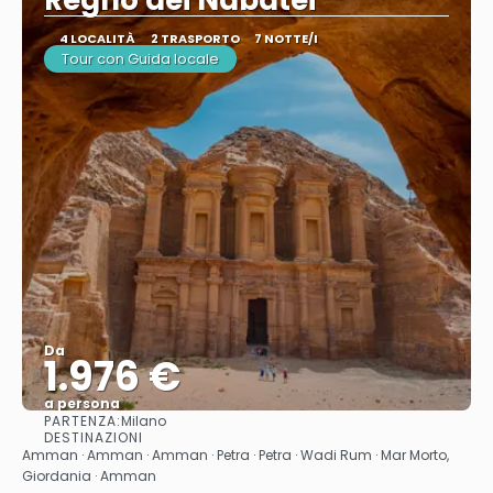
Regno dei Nabatei
4 LOCALITÀ
2 TRASPORTO
7 NOTTE/I
Tour con Guida locale
Da
1.976 €
a persona
PARTENZA:
Milano
Vedere
DESTINAZIONI
Amman · Amman · Amman · Petra · Petra · Wadi Rum · Mar Morto,
Giordania · Amman