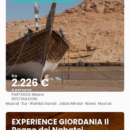
Da
2.226 €
a persona
PARTENZA:
Milano
Vedere
DESTINAZIONI
Muscat · Sur · Wahiba Sands · Jabal Akhdar · Nizwa · Muscat
EXPERIENCE GIORDANIA Il