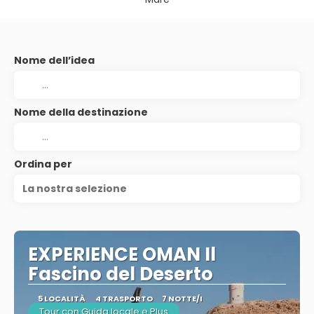
Nome dell’idea
Nome della destinazione
Ordina per
La nostra selezione
EXPERIENCE OMAN Il
Fascino del Deserto
5 LOCALITÀ
4 TRASPORTO
7 NOTTE/I
Tour con Guida locale e Plus