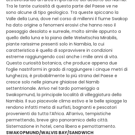
Tra le tante curiosità di questa parte del Paese ve ne
sono alcune di tipo geologico. Tra queste spiccano la
Valle della Luna, dove nel corso di millenni il fiume Swakop
ha dato origine a fenomeni erosivi che hanno reso il
paesaggio desolato e surreale, molto simile appunto a
quello della luna e la piana delle Welwitschia Mirabilis,
piante rarissime presenti solo in Namibia, la cui
caratteristica è quella di sopravvivere in condizioni
estreme raggiungendo così anche i mille anni di vita.
Questa curiosità botanica, che produce appena due
foglie nastriformi in grado di raggiungere i cinque metri di
lunghezza, è probabilmente la più strana del Paese e
cresce solo nelle pianure ghiaiose del Namib
settentrionale. Arrivo nel tardo pomeriggio a
Swakopmund, la principale località di villeggiatura della
Namibia. Il suo piacevole clima estivo e le belle spiagge la
rendono infatti meta di surfisti, bagnanti e pescatori
provenienti da tutta l’Africa. All’arrivo, tempistiche
permettendo, breve giro panoramico della città.
Sistemazione in hotel, cena libera e pernottamento.
SWAKOPMUND/WALVIS BAY/SANDWICH