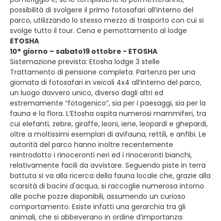
possibilità di svolgere il primo fotosafari all’interno del
parco, utilizzando lo stesso mezzo di trasporto con cui si
svolge tutto il tour. Cena e pernottamento al lodge
ETOSHA
10° giorno – sabato19 ottobre - ETOSHA
Sistemazione prevista: Etosha lodge 3 stelle
Trattamento di pensione completa. Partenza per una
giornata di fotosafari in veicoli 4x4 all’interno del parco,
un luogo davvero unico, diverso dagli altri ed
estremamente “fotogenico”, sia per i paesaggi, sia per la
fauna e la flora. L’Etosha ospita numerosi mammiferi, tra
cui elefanti, zebre, giraffe, leoni, iene, leopardi e ghepardi,
oltre a moltissimi esemplari di avifauna, rettili, e anfibi. Le
autorità del parco hanno inoltre recentemente
reintrodotto i rinoceronti neri ed i rinoceronti bianchi,
relativamente facili da avvistare. Seguendo piste in terra
battuta si va alla ricerca della fauna locale che, grazie alla
scarsità di bacini d'acqua, si raccoglie numerosa intorno
alle poche pozze disponibili, assumendo un curioso
comportamento. Esiste infatti una gerarchia tra gli
animali, che si abbeverano in ordine d’importanza: