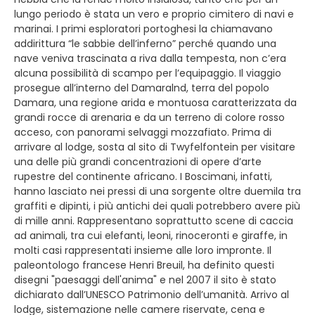
lungo periodo è stata un vero e proprio cimitero di navi e
marinai. I primi esploratori portoghesi la chiamavano
addirittura “le sabbie dell’inferno” perché quando una
nave veniva trascinata a riva dalla tempesta, non c’era
alcuna possibilità di scampo per l’equipaggio. Il viaggio
prosegue all’interno del Damaralnd, terra del popolo
Damara, una regione arida e montuosa caratterizzata da
grandi rocce di arenaria e da un terreno di colore rosso
acceso, con panorami selvaggi mozzafiato. Prima di
arrivare al lodge, sosta al sito di Twyfelfontein per visitare
una delle più grandi concentrazioni di opere d’arte
rupestre del continente africano. I Boscimani, infatti,
hanno lasciato nei pressi di una sorgente oltre duemila tra
graffiti e dipinti, i più antichi dei quali potrebbero avere più
di mille anni. Rappresentano soprattutto scene di caccia
ad animali, tra cui elefanti, leoni, rinoceronti e giraffe, in
molti casi rappresentati insieme alle loro impronte. Il
paleontologo francese Henri Breuil, ha definito questi
disegni "paesaggi dell'anima" e nel 2007 il sito è stato
dichiarato dall’UNESCO Patrimonio dell’umanità. Arrivo al
lodge, sistemazione nelle camere riservate, cena e