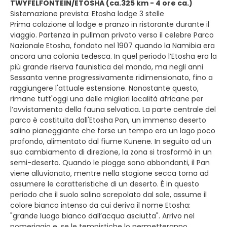
TWYFELFONTEIN/ETOSHA (ca.325 km - 4 ore ca.)
Sistemazione prevista: Etosha lodge 3 stelle
Prima colazione al lodge e pranzo in ristorante durante il
viaggio. Partenza in pullman privato verso il celebre Parco
Nazionale Etosha, fondato nel 1907 quando la Namibia era
ancora una colonia tedesca. In quel periodo l’Etosha era la
più grande riserva faunistica del mondo, ma negli anni
Sessanta venne progressivamente ridimensionato, fino a
raggiungere l'attuale estensione. Nonostante questo,
rimane tutt'oggi una delle migliori località africane per
l’avvistamento della fauna selvatica. La parte centrale del
parco è costituita dall'Etosha Pan, un immenso deserto
salino pianeggiante che forse un tempo era un lago poco
profondo, alimentato dal fiume Kunene. In seguito ad un
suo cambiamento di direzione, la zona si trasformò in un
semi-deserto. Quando le piogge sono abbondanti, il Pan
viene alluvionato, mentre nella stagione secca torna ad
assumere le caratteristiche di un deserto. È in questo
periodo che il suolo salino screpolato dal sole, assume il
colore bianco intenso da cui deriva il nome Etosha:
"grande luogo bianco dall’acqua asciutta". Arrivo nel
pomeriggio e, se le tempistiche lo permetteranno,