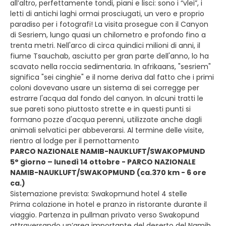
all’altro, perfettamente tondi, piani e lisci: sono i “vlei”, i
letti di antichi laghi ormai prosciugati, un vero e proprio
paradiso per i fotografi! La visita prosegue con il Canyon
di Sesriem, lungo quasi un chilometro e profondo fino a
trenta metri. Nell'arco di circa quindici milioni di anni, il
fiume Tsauchab, asciutto per gran parte dell'anno, lo ha
scavato nella roccia sedimentaria. In afrikaans, "sesriem"
significa "sei cinghie" e il nome deriva dal fatto che i primi
coloni dovevano usare un sistema di sei corregge per
estrarre l'acqua dal fondo del canyon. In alcuni tratti le
sue pareti sono piuttosto strette e in questi punti si
formano pozze d'acqua perenni, utilizzate anche dagli
animali selvatici per abbeverarsi. Al termine delle visite,
rientro al lodge per il pernottamento
PARCO NAZIONALE NAMIB-NAUKLUFT/SWAKOPMUND
5° giorno – lunedì 14 ottobre - PARCO NAZIONALE
NAMIB-NAUKLUFT/SWAKOPMUND (ca.370 km - 6 ore
ca.)
Sistemazione prevista: Swakopmund hotel 4 stelle
Prima colazione in hotel e pranzo in ristorante durante il
viaggio. Partenza in pullman privato verso Swakopund
attraversando un’area importante del deserto del Namib.