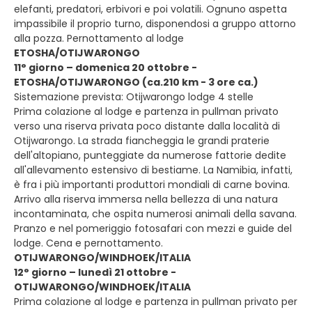
elefanti, predatori, erbivori e poi volatili. Ognuno aspetta
impassibile il proprio turno, disponendosi a gruppo attorno
alla pozza. Pernottamento al lodge
ETOSHA/OTIJWARONGO
11° giorno – domenica 20 ottobre -
ETOSHA/OTIJWARONGO (ca.210 km - 3 ore ca.)
Sistemazione prevista: Otijwarongo lodge 4 stelle
Prima colazione al lodge e partenza in pullman privato
verso una riserva privata poco distante dalla località di
Otijwarongo. La strada fiancheggia le grandi praterie
dell'altopiano, punteggiate da numerose fattorie dedite
all'allevamento estensivo di bestiame. La Namibia, infatti,
è fra i più importanti produttori mondiali di carne bovina.
Arrivo alla riserva immersa nella bellezza di una natura
incontaminata, che ospita numerosi animali della savana.
Pranzo e nel pomeriggio fotosafari con mezzi e guide del
lodge. Cena e pernottamento.
OTIJWARONGO/WINDHOEK/ITALIA
12° giorno – lunedì 21 ottobre -
OTIJWARONGO/WINDHOEK/ITALIA
Prima colazione al lodge e partenza in pullman privato per