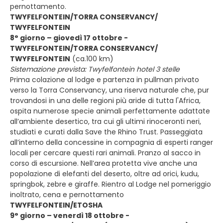
pernottamento.
TWYFELFONTEIN/TORRA CONSERVANCY/
TWYFELFONTEIN
8° giorno – giovedì 17 ottobre -
TWYFELFONTEIN/TORRA CONSERVANCY/
TWYFELFONTEIN
(ca.100 km)
Sistemazione prevista: Twyfelfontein hotel 3 stelle
Prima colazione al lodge e partenza in pullman privato
verso la Torra Conservancy, una riserva naturale che, pur
trovandosi in una delle regioni più aride di tutta l'Africa,
ospita numerose specie animali perfettamente adattate
all’ambiente desertico, tra cui gli ultimi rinoceronti neri,
studiati e curati dalla Save the Rhino Trust. Passeggiata
all’interno della concessine in compagnia di esperti ranger
locali per cercare questi rari animali. Pranzo al sacco in
corso di escursione. Nell’area protetta vive anche una
popolazione di elefanti del deserto, oltre ad orici, kudu,
springbok, zebre e giraffe. Rientro al Lodge nel pomeriggio
inoltrato, cena e pernottamento
TWYFELFONTEIN/ETOSHA
9° giorno – venerdì 18 ottobre -