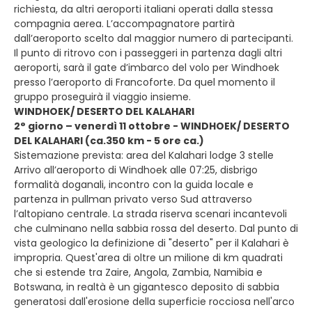
richiesta, da altri aeroporti italiani operati dalla stessa
compagnia aerea. L’accompagnatore partirà
dall’aeroporto scelto dal maggior numero di partecipanti.
Il punto di ritrovo con i passeggeri in partenza dagli altri
aeroporti, sarà il gate d’imbarco del volo per Windhoek
presso l’aeroporto di Francoforte. Da quel momento il
gruppo proseguirà il viaggio insieme.
WINDHOEK/ DESERTO DEL KALAHARI
2° giorno – venerdì 11 ottobre - WINDHOEK/ DESERTO
DEL KALAHARI (ca.350 km - 5 ore ca.)
Sistemazione prevista: area del Kalahari lodge 3 stelle
Arrivo all’aeroporto di Windhoek alle 07:25, disbrigo
formalità doganali, incontro con la guida locale e
partenza in pullman privato verso Sud attraverso
l’altopiano centrale. La strada riserva scenari incantevoli
che culminano nella sabbia rossa del deserto. Dal punto di
vista geologico la definizione di "deserto" per il Kalahari è
impropria. Quest'area di oltre un milione di km quadrati
che si estende tra Zaire, Angola, Zambia, Namibia e
Botswana, in realtà è un gigantesco deposito di sabbia
generatosi dall'erosione della superficie rocciosa nell'arco