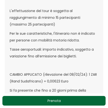
L'effettuazione del tour è soggetta al
raggiungimento di minimo 15 partecipanti
(massimo 25 partecipanti)
Per le sue caratteristiche, l'itinerario non è indicato
per persone con mobilità motoria ridotta.
Tasse aeroportuali: importo indicativo, soggetto a
variazione fino all’emissione dei biglietti.
CAMBIO APPLICATO (rilevazione del 08/02/24): 1 ZAR
(Rand Sudafricano) = 0,00623 Euro
Si fa presente che fino a 20 giorni prima della
partenza i prezzi dei servizi a terra potranno essere
Prenota
aumentati in base all’oscillazione dei cambi; i prezzi