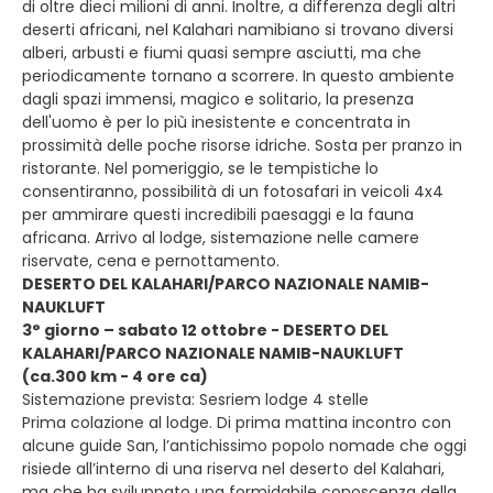
di oltre dieci milioni di anni. Inoltre, a differenza degli altri
deserti africani, nel Kalahari namibiano si trovano diversi
alberi, arbusti e fiumi quasi sempre asciutti, ma che
periodicamente tornano a scorrere. In questo ambiente
dagli spazi immensi, magico e solitario, la presenza
dell'uomo è per lo più inesistente e concentrata in
prossimità delle poche risorse idriche. Sosta per pranzo in
ristorante. Nel pomeriggio, se le tempistiche lo
consentiranno, possibilità di un fotosafari in veicoli 4x4
per ammirare questi incredibili paesaggi e la fauna
africana. Arrivo al lodge, sistemazione nelle camere
riservate, cena e pernottamento.
DESERTO DEL KALAHARI/PARCO NAZIONALE NAMIB-
NAUKLUFT
3° giorno – sabato 12 ottobre - DESERTO DEL
KALAHARI/PARCO NAZIONALE NAMIB-NAUKLUFT
(ca.300 km - 4 ore ca)
Sistemazione prevista: Sesriem lodge 4 stelle
Prima colazione al lodge. Di prima mattina incontro con
alcune guide San, l’antichissimo popolo nomade che oggi
risiede all’interno di una riserva nel deserto del Kalahari,
ma che ha sviluppato una formidabile conoscenza della