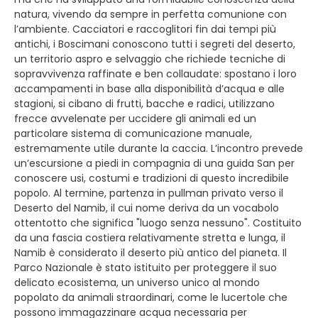
natura, vivendo da sempre in perfetta comunione con
l’ambiente. Cacciatori e raccoglitori fin dai tempi più
antichi, i Boscimani conoscono tutti i segreti del deserto,
un territorio aspro e selvaggio che richiede tecniche di
sopravvivenza raffinate e ben collaudate: spostano i loro
accampamenti in base alla disponibilità d’acqua e alle
stagioni, si cibano di frutti, bacche e radici, utilizzano
frecce avvelenate per uccidere gli animali ed un
particolare sistema di comunicazione manuale,
estremamente utile durante la caccia. L’incontro prevede
un’escursione a piedi in compagnia di una guida San per
conoscere usi, costumi e tradizioni di questo incredibile
popolo. Al termine, partenza in pullman privato verso il
Deserto del Namib, il cui nome deriva da un vocabolo
ottentotto che significa "luogo senza nessuno". Costituito
da una fascia costiera relativamente stretta e lunga, il
Namib è considerato il deserto più antico del pianeta. Il
Parco Nazionale è stato istituito per proteggere il suo
delicato ecosistema, un universo unico al mondo
popolato da animali straordinari, come le lucertole che
possono immagazzinare acqua necessaria per