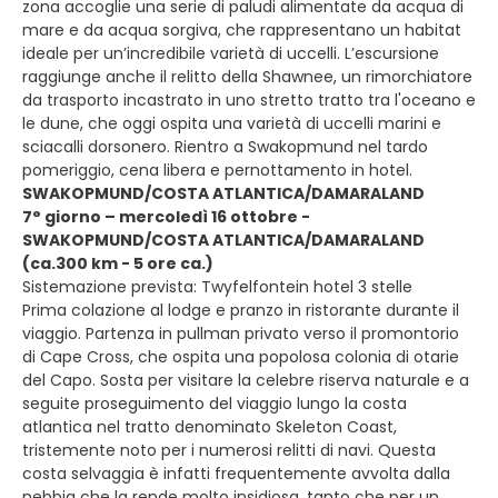
zona accoglie una serie di paludi alimentate da acqua di
mare e da acqua sorgiva, che rappresentano un habitat
ideale per un’incredibile varietà di uccelli. L’escursione
raggiunge anche il relitto della Shawnee, un rimorchiatore
da trasporto incastrato in uno stretto tratto tra l'oceano e
le dune, che oggi ospita una varietà di uccelli marini e
sciacalli dorsonero. Rientro a Swakopmund nel tardo
pomeriggio, cena libera e pernottamento in hotel.
SWAKOPMUND/COSTA ATLANTICA/DAMARALAND
7° giorno – mercoledì 16 ottobre -
SWAKOPMUND/COSTA ATLANTICA/DAMARALAND
(ca.300 km - 5 ore ca.)
Sistemazione prevista: Twyfelfontein hotel 3 stelle
Prima colazione al lodge e pranzo in ristorante durante il
viaggio. Partenza in pullman privato verso il promontorio
di Cape Cross, che ospita una popolosa colonia di otarie
del Capo. Sosta per visitare la celebre riserva naturale e a
seguite proseguimento del viaggio lungo la costa
atlantica nel tratto denominato Skeleton Coast,
tristemente noto per i numerosi relitti di navi. Questa
costa selvaggia è infatti frequentemente avvolta dalla
nebbia che la rende molto insidiosa, tanto che per un