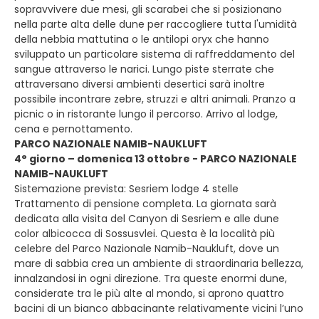
sopravvivere due mesi, gli scarabei che si posizionano
nella parte alta delle dune per raccogliere tutta l'umidità
della nebbia mattutina o le antilopi oryx che hanno
sviluppato un particolare sistema di raffreddamento del
sangue attraverso le narici. Lungo piste sterrate che
attraversano diversi ambienti desertici sarà inoltre
possibile incontrare zebre, struzzi e altri animali. Pranzo a
picnic o in ristorante lungo il percorso. Arrivo al lodge,
cena e pernottamento.
PARCO NAZIONALE NAMIB-NAUKLUFT
4° giorno – domenica 13 ottobre - PARCO NAZIONALE
NAMIB-NAUKLUFT
Sistemazione prevista: Sesriem lodge 4 stelle
Trattamento di pensione completa. La giornata sarà
dedicata alla visita del Canyon di Sesriem e alle dune
color albicocca di Sossusvlei. Questa è la località più
celebre del Parco Nazionale Namib-Naukluft, dove un
mare di sabbia crea un ambiente di straordinaria bellezza,
innalzandosi in ogni direzione. Tra queste enormi dune,
considerate tra le più alte al mondo, si aprono quattro
bacini di un bianco abbacinante relativamente vicini l’uno