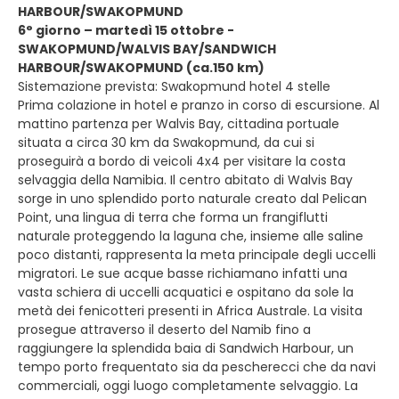
HARBOUR/SWAKOPMUND
6° giorno – martedì 15 ottobre -
SWAKOPMUND/WALVIS BAY/SANDWICH
HARBOUR/SWAKOPMUND (ca.150 km)
Sistemazione prevista: Swakopmund hotel 4 stelle
Prima colazione in hotel e pranzo in corso di escursione. Al
mattino partenza per Walvis Bay, cittadina portuale
situata a circa 30 km da Swakopmund, da cui si
proseguirà a bordo di veicoli 4x4 per visitare la costa
selvaggia della Namibia. Il centro abitato di Walvis Bay
sorge in uno splendido porto naturale creato dal Pelican
Point, una lingua di terra che forma un frangiflutti
naturale proteggendo la laguna che, insieme alle saline
poco distanti, rappresenta la meta principale degli uccelli
migratori. Le sue acque basse richiamano infatti una
vasta schiera di uccelli acquatici e ospitano da sole la
metà dei fenicotteri presenti in Africa Australe. La visita
prosegue attraverso il deserto del Namib fino a
raggiungere la splendida baia di Sandwich Harbour, un
tempo porto frequentato sia da pescherecci che da navi
commerciali, oggi luogo completamente selvaggio. La