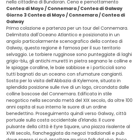
nella cittadina di Bundoran. Cena e pernottamento
Contea di Mayo / Connemara / Contea di Galway
Giorno 3 Contea di Mayo / Connemara / Contea di
Galway
Prima colazione e partenza per un tour del Connemara.
Delimitata dall'Oceano Atlantico e posizionata in un
angolo particolarmente scenografico della contea di
Galway, questa regione è famosa per il suo territorio
selvaggio. Le torbiere rugginose sono punteggiate di laghi
grigio-blu, gli antichi muretti in pietra segnano le colline e
le spiagge coralline, le baie sabbiose e i porticcioli sono
tutti bagnati da un oceano con sfumature cangianti.
Sosta per la visita dell’Abbazia di Kylemore, situata in
splendida posizione sulle rive di un lago, circondata dalle
colline boscose del Connemara. Edificata in stile
neogotico nella seconda metà del XIX secolo, da oltre 100
anni ospita al suo interno le suore di un ordine
benedettino. Proseguimento quindi verso Galway, città
portuale sulla costa occidentale d'Irlanda. Il cuore
pulsante della città è Eyre Square, una piazza risalente al
XVIII secolo, fiancheggiata da negozi tradizionali e pub
dove spesso si può ascoltare musica folk dal vivo. Poco