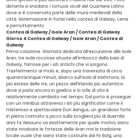
distante si snodano i tortuosi vicoli del Quartiere Latino
dove si è conservata parte delle mura medievali della
città. Sistemazione in hotel nella contea di Galway, cena
e pernottamento
Contea di Galway / Isole Aran / Contea di Galway
Giorno 4 Contea di Galway / Isole Aran / Contea di
Galway
Prima colazione. Giornata dedicata all’escursione alle Isole
Aran, tre isole rocciose situate all'imbocco della baia di
Galway, famose per i siti antichi che vi sorgono.
Trasferimento al molo e, dopo una traversata di circa
quarantacinque minuti, sbarco sull’isola di Inishmore, la
più estesa delle tre, un pezzo dell’Irlanda più autentica
dove si parla ancora in gaelico e lo stile di vita è
relativamente cambiato nel tempo. Dal porto si prosegue
con un minibus attraverso i siti più significativi come il
misterioso e spettacolare Dun Aengus, un grandioso forte
in pietra costruito a picco sulla scogliera più di duemila
anni fa. Nessuno sa esattamente per quale motivo siano
state innalzate le fortezze delle Aran ma la tradizione
locale vuole che siano state costruite dai Fir Bolg, una