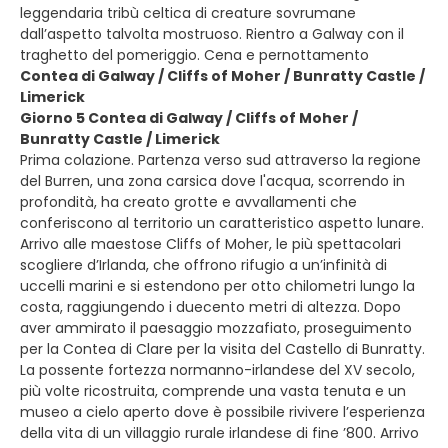
leggendaria tribù celtica di creature sovrumane
dall’aspetto talvolta mostruoso. Rientro a Galway con il
traghetto del pomeriggio. Cena e pernottamento
Contea di Galway / Cliffs of Moher / Bunratty Castle /
Limerick
Giorno 5 Contea di Galway / Cliffs of Moher /
Bunratty Castle / Limerick
Prima colazione. Partenza verso sud attraverso la regione
del Burren, una zona carsica dove l'acqua, scorrendo in
profondità, ha creato grotte e avvallamenti che
conferiscono al territorio un caratteristico aspetto lunare.
Arrivo alle maestose Cliffs of Moher, le più spettacolari
scogliere d’Irlanda, che offrono rifugio a un’infinità di
uccelli marini e si estendono per otto chilometri lungo la
costa, raggiungendo i duecento metri di altezza. Dopo
aver ammirato il paesaggio mozzafiato, proseguimento
per la Contea di Clare per la visita del Castello di Bunratty.
La possente fortezza normanno-irlandese del XV secolo,
più volte ricostruita, comprende una vasta tenuta e un
museo a cielo aperto dove è possibile rivivere l’esperienza
della vita di un villaggio rurale irlandese di fine ’800. Arrivo