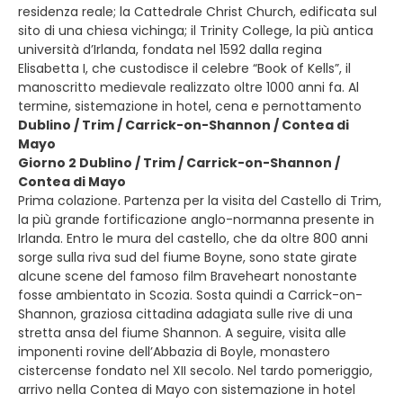
residenza reale; la Cattedrale Christ Church, edificata sul
sito di una chiesa vichinga; il Trinity College, la più antica
università d’Irlanda, fondata nel 1592 dalla regina
Elisabetta I, che custodisce il celebre “Book of Kells”, il
manoscritto medievale realizzato oltre 1000 anni fa. Al
termine, sistemazione in hotel, cena e pernottamento
Dublino / Trim / Carrick-on-Shannon / Contea di
Mayo
Giorno 2 Dublino / Trim / Carrick-on-Shannon /
Contea di Mayo
Prima colazione. Partenza per la visita del Castello di Trim,
la più grande fortificazione anglo-normanna presente in
Irlanda. Entro le mura del castello, che da oltre 800 anni
sorge sulla riva sud del fiume Boyne, sono state girate
alcune scene del famoso film Braveheart nonostante
fosse ambientato in Scozia. Sosta quindi a Carrick-on-
Shannon, graziosa cittadina adagiata sulle rive di una
stretta ansa del fiume Shannon. A seguire, visita alle
imponenti rovine dell’Abbazia di Boyle, monastero
cistercense fondato nel XII secolo. Nel tardo pomeriggio,
arrivo nella Contea di Mayo con sistemazione in hotel