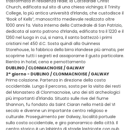
trasformata in residenza reale; la Cattedrale Christ
Church, edificata sul sito di una chiesa vichinga; il Trinity
College, la più antica università d’Irlanda, che custodisce il
“Book of Kells”, manoscritto medievale realizzato oltre
1000 anni fa. Visita interna della Cattedrale di San Patrizio,
dedicata al santo patrono d’Irlanda, edificata tra il 1220 e il
1260 nel luogo in cui, si narra, il santo battezzò i primi
cristiani nel 450 d.C. Sosta quindi alla Guinness
Storehouse, la fabbrica della birra irlandese più amata, per
scoprirne tutti i segreti ed assaporarne il gusto particolare.
Rientro in hotel, cena e pernottamento
DUBLINO / CLONMACNOISE / GALWAY
2° giorno - DUBLINO / CLONMACNOISE / GALWAY
Prima colazione. Partenza in direzione della costa
occidentale. Lungo il percorso, sosta per la visita dei resti
del Monastero di Clonmacnoise, uno dei siti archeologici
più importanti d'Irlanda. Situato sulle rive del fiume
Shannon, fu fondato da Saint Ciaran nella metà del VI
secolo e divenne un importante centro religioso e
culturale. Proseguimento per Galway, località portuale
sulla costa occidentale, e giro panoramico della città. Il
centro storico è un labirinto di strade lastricate con pub