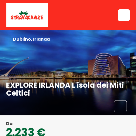
Dublino, Irlanda
EXPLORE IRLANDA L'isola dei Miti
Celtici
Da
2.233 €