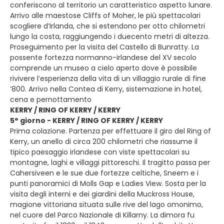
conferiscono al territorio un caratteristico aspetto lunare.
Arrivo alle maestose Cliffs of Moher, le più spettacolari
scogliere d’Irlanda, che si estendono per otto chilometri
lungo la costa, raggiungendo i duecento metri di altezza.
Proseguimento per la visita del Castello di Bunratty. La
possente fortezza normanno-irlandese del XV secolo
comprende un museo a cielo aperto dove è possibile
rivivere l’esperienza della vita di un villaggio rurale di fine
’800. Arrivo nella Contea di Kerry, sistemazione in hotel,
cena e pernottamento
KERRY / RING OF KERRY / KERRY
5° giorno - KERRY / RING OF KERRY / KERRY
Prima colazione. Partenza per effettuare il giro del Ring of
Kerry, un anello di circa 200 chilometri che riassume il
tipico paesaggio irlandese con viste spettacolari su
montagne, laghi e villaggi pittoreschi. Il tragitto passa per
Cahersiveen e le sue due fortezze celtiche, Sneem e i
punti panoramici di Molls Gap e Ladies View. Sosta per la
visita degli interni e dei giardini della Muckross House,
magione vittoriana situata sulle rive del lago omonimo,
nel cuore del Parco Nazionale di Killarny. La dimora fu