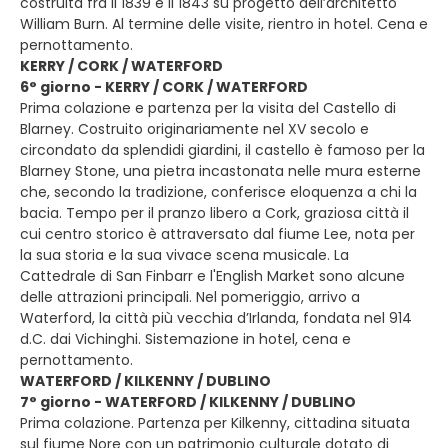
costruita fra il 1839 e il 1843 su progetto dell’architetto
William Burn. Al termine delle visite, rientro in hotel. Cena e
pernottamento.
KERRY / CORK / WATERFORD
6° giorno - KERRY / CORK / WATERFORD
Prima colazione e partenza per la visita del Castello di
Blarney. Costruito originariamente nel XV secolo e
circondato da splendidi giardini, il castello è famoso per la
Blarney Stone, una pietra incastonata nelle mura esterne
che, secondo la tradizione, conferisce eloquenza a chi la
bacia. Tempo per il pranzo libero a Cork, graziosa città il
cui centro storico è attraversato dal fiume Lee, nota per
la sua storia e la sua vivace scena musicale. La
Cattedrale di San Finbarr e l'English Market sono alcune
delle attrazioni principali. Nel pomeriggio, arrivo a
Waterford, la città più vecchia d’Irlanda, fondata nel 914
d.C. dai Vichinghi. Sistemazione in hotel, cena e
pernottamento.
WATERFORD / KILKENNY / DUBLINO
7° giorno - WATERFORD / KILKENNY / DUBLINO
Prima colazione. Partenza per Kilkenny, cittadina situata
sul fiume Nore con un patrimonio culturale dotato di