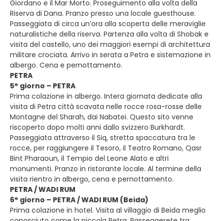
Giordano e il Mar Morto. Proseguimento alla volta della
Riserva di Dana. Pranzo presso una locale guesthouse.
Passeggiata di circa un’ora alla scoperta delle meraviglie
naturalistiche della riserva. Partenza alla volta di Shobak e
visita del castello, uno dei maggiori esempi di architettura
militare crociata. Arrivo in serata a Petra e sistemazione in
albergo. Cena e pernottamento.
PETRA
5° giorno – PETRA
Prima colazione in albergo. Intera giornata dedicate alla
visita di Petra città scavata nelle rocce rosa-rosse delle
Montagne del Sharah, dai Nabatei. Questo sito venne
riscoperto dopo molti anni dallo svizzero Burkhardt.
Passeggiata attraverso il Siq, stretta spaccatura tra le
rocce, per raggiungere il Tesoro, il Teatro Romano, Qasr
Bint Pharaoun, il Tempio del Leone Alato e altri
monumenti. Pranzo in ristorante locale. Al termine della
visita rientro in albergo, cena e pernottamento.
PETRA / WADI RUM
6° giorno – PETRA / WADI RUM (Beida)
Prima colazione in hotel. Visita al villaggio di Beida meglio
conosciuto come la piccola Petra. Passeggerete tra