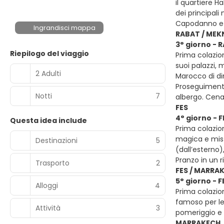
il quartiere H
dei principal
Capodanno e
Ingrandisci mappa
RABAT / MEKN
3° giorno - 
Riepilogo del viaggio
Prima colazion
suoi palazzi,
2 Adulti
Marocco di di
Proseguimento 
Notti
7
albergo. Cen
FES
4° giorno - F
Questa idea include
Prima colazion
magica e mist
Destinazioni
5
(dall’esterno)
Pranzo in un r
Trasporto
2
FES / MARRA
5° giorno - 
Alloggi
4
Prima colazion
famoso per le 
Attività
3
pomeriggio e
MARRAKECH