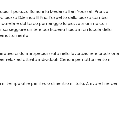
oubia, il palazzo Bahia e la Medersa Ben Youssef. Pranzo
tiva piazza DJemaa El Fna; l’aspetto della piazza cambia
ncarelle e dal tardo pomeriggio la piazza si anima con
 sorseggiare un tè e pasticceria tipica in un locale della
. Pernottamento
erativa di donne specializzata nella lavorazione e prodizione
per relax ed attività individuali. Cena e pernottamento in
empo utile per il volo di rientro in Italia. Arrivo e fine dei