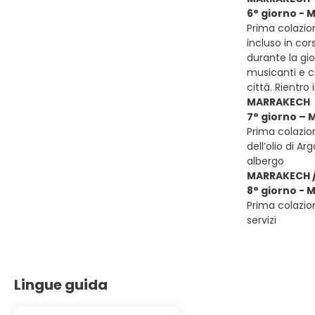
6° giorno -
Prima colazion
incluso in cor
durante la gi
musicanti e ca
città. Rientro
MARRAKECH
7° giorno –
Prima colazion
dell’olio di A
albergo
MARRAKECH /
8° giorno - 
Prima colazion
servizi
Lingue guida