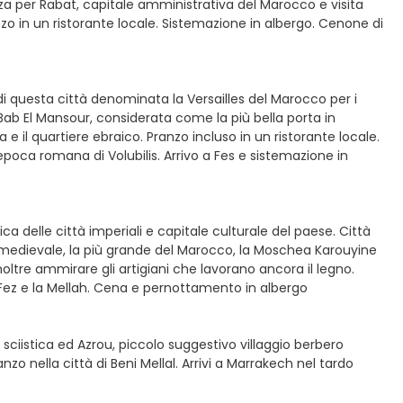
nza per Rabat, capitale amministrativa del Marocco e visita
o in un ristorante locale. Sistemazione in albergo. Cenone di
di questa città denominata la Versailles del Marocco per i
ab El Mansour, considerata come la più bella porta in
l quartiere ebraico. Pranzo incluso in un ristorante locale.
epoca romana di Volubilis. Arrivo a Fes e sistemazione in
ica delle città imperiali e capitale culturale del paese. Città
 medievale, la più grande del Marocco, la Moschea Karouyine
inoltre ammirare gli artigiani che lavorano ancora il legno.
i Fez e la Mellah. Cena e pernottamento in albergo
 sciistica ed Azrou, piccolo suggestivo villaggio berbero
anzo nella città di Beni Mellal. Arrivi a Marrakech nel tardo