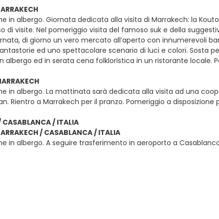
 MARRAKECH
e in albergo. Giornata dedicata alla visita di Marrakech: la Kout
so di visite. Nel pomeriggio visita del famoso suk e della sugges
ornata, di giorno un vero mercato all’aperto con innumerevoli ba
ntastorie ed uno spettacolare scenario di luci e colori. Sosta per
 in albergo ed in serata cena folkloristica in un ristorante locale
 MARRAKECH
e in albergo. La mattinata sarà dedicata alla visita ad una coop
rgan. Rientro a Marrakech per il pranzo. Pomeriggio a disposizione 
 CASABLANCA / ITALIA
MARRAKECH / CASABLANCA / ITALIA
e in albergo. A seguire trasferimento in aeroporto a Casablanca in t