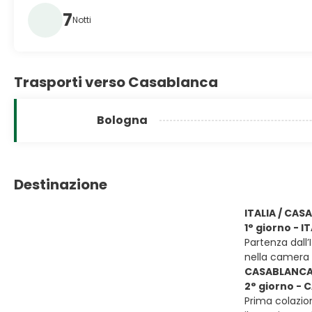
7
Notti
Trasporti verso Casablanca
Bologna
Destinazione
ITALIA / CA
1° giorno - 
Partenza dall’
nella camera 
CASABLANCA
2° giorno - 
Prima colazio