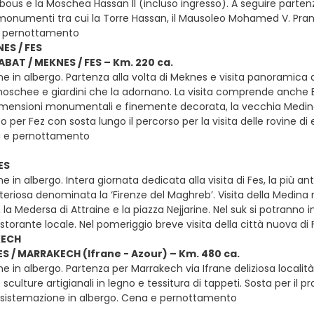
abous e la Moschea Hassan II (incluso ingresso). A seguire parte
i monumenti tra cui la Torre Hassan, il Mausoleo Mohamed V. Pranz
 pernottamento
ES / FES
RABAT / MEKNES / FES – Km. 220 ca.
e in albergo. Partenza alla volta di Meknes e visita panoramica 
 moschee e giardini che la adornano. La visita comprende anche B
mensioni monumentali e finemente decorata, la vecchia Medina e i
per Fez con sosta lungo il percorso per la visita delle rovine di 
a e pernottamento
ES
e in albergo. Intera giornata dedicata alla visita di Fes, la più ant
eriosa denominata la ‘Firenze del Maghreb’. Visita della Medina
, la Medersa di Attraine e la piazza Nejjarine. Nel suk si potranno 
istorante locale. Nel pomeriggio breve visita della città nuova d
KECH
FES / MARRAKECH (Ifrane - Azour) – Km. 480 ca.
e in albergo. Partenza per Marrakech via Ifrane deliziosa località
sculture artigianali in legno e tessitura di tappeti. Sosta per il pr
 sistemazione in albergo. Cena e pernottamento