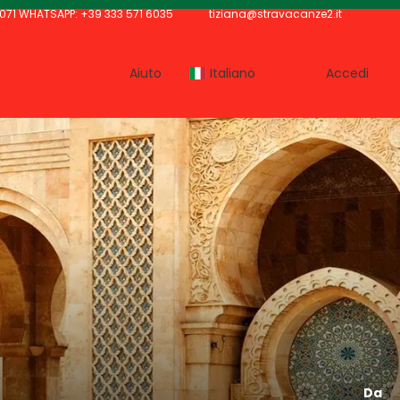
071 WHATSAPP: +39 333 571 6035
tiziana@stravacanze2.it
Aiuto
Italiano
Accedi
Da