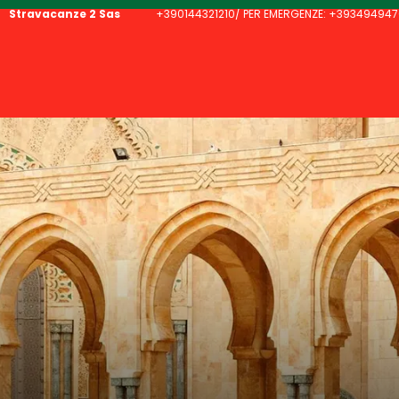
Stravacanze 2 Sas
+390144321210/ PER EMERGENZE: +393494947