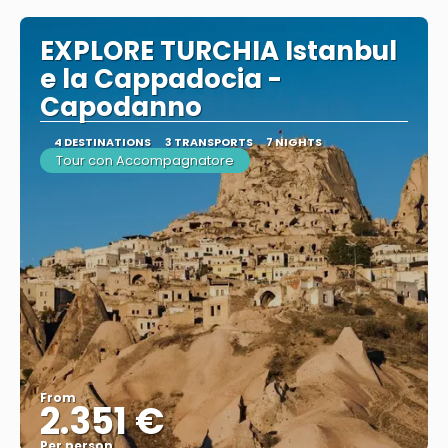
EXPLORE TURCHIA Istanbul
e la Cappadocia -
Capodanno
4 DESTINATIONS
3 TRANSPORTS
7 NIGHTS
Tour con Accompagnatore
From
2.351 €
Per person