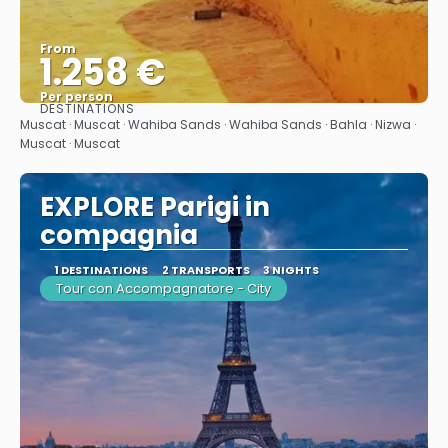
From
1.258 €
Per person
DESTINATIONS
See
Muscat · Muscat · Wahiba Sands · Wahiba Sands · Bahla · Nizwa ·
Muscat · Muscat
EXPLORE Parigi in
compagnia
1 DESTINATIONS
2 TRANSPORTS
3 NIGHTS
Tour con Accompagnatore - City