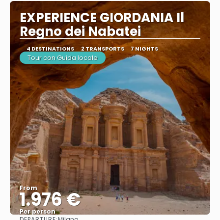
EXPERIENCE GIORDANIA Il
Regno dei Nabatei
4 DESTINATIONS
2 TRANSPORTS
7 NIGHTS
Tour con Guida locale
From
1.976 €
Per person
DEPARTURE:
Milano