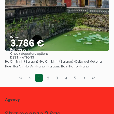
From
3.786 €
Per person
Check departure options
See
DESTINATIONS
Ho Chi Minh (Saigon) · Ho Chi Minh (Saigon) · Delta del Mekong ·
Hue · Hoi An · Hoi An · Hanoi · Ha Long Bay · Hanoi · Hanoi
1
2
3
4
5
Agency
Stravacanze 2 Sas