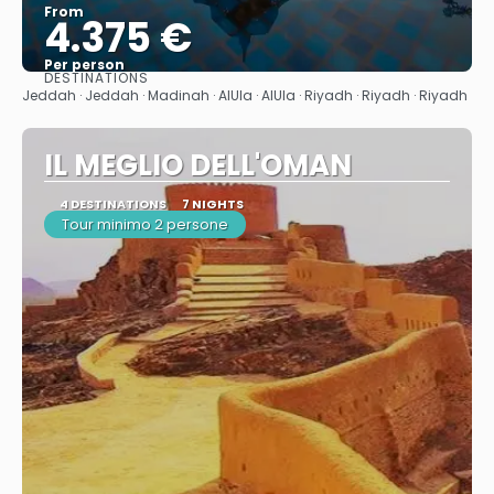
From
4.375 €
Per person
DESTINATIONS
See
Jeddah · Jeddah · Madinah · AlUla · AlUla · Riyadh · Riyadh · Riyadh
IL MEGLIO DELL'OMAN
4 DESTINATIONS
7 NIGHTS
Tour minimo 2 persone