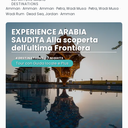
See
DESTINATIONS
Amman · Amman · Amman · Petra, Wadi Musa · Petra, Wadi Musa ·
Wadi Rum · Dead Sea, Jordan · Amman
EXPERIENCE ARABIA
SAUDITA Alla scoperta
dell'ultima Frontiera
4 DESTINATIONS
7 NIGHTS
Tour con Guida locale e Plus