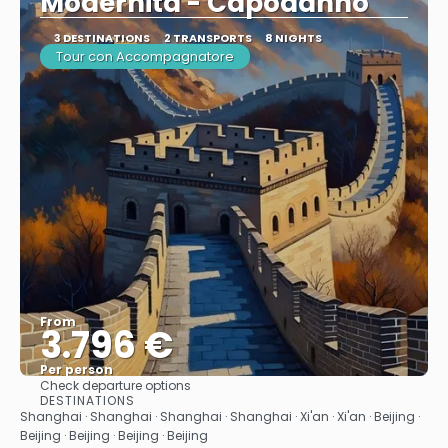
Modernità - Capodanno
3 DESTINATIONS
2 TRANSPORTS
8 NIGHTS
Tour con Accompagnatore
From
3.796 €
Per person
Check departure options
See
DESTINATIONS
Shanghai · Shanghai · Shanghai · Shanghai · Xi'an · Xi'an · Beijing ·
Beijing · Beijing · Beijing · Beijing