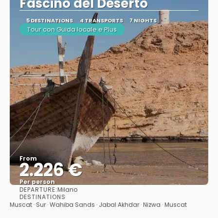
Fascino del Deserto
5 DESTINATIONS
4 TRANSPORTS
7 NIGHTS
Tour con Guida locale e Plus
From
2.226 €
Per person
DEPARTURE:
Milano
See
DESTINATIONS
Muscat · Sur · Wahiba Sands · Jabal Akhdar · Nizwa · Muscat