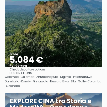
From
5.084 €
Per person
Check departure options
See
DESTINATIONS
Colombo · Colombo · Anuradhapura · Sigiriya · Polonnaruwa ·
Dambulla · Kandy · Pinnawala · Nuwara Eliya · Ella · Galle · Colombo
· Colombo
EXPLORE CINA tra Storia e