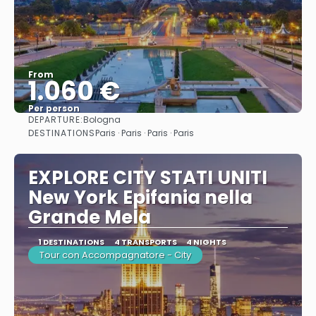
From
1.060 €
Per person
DEPARTURE:
Bologna
See
DESTINATIONS
Paris · Paris · Paris · Paris
EXPLORE CITY STATI UNITI
New York Epifania nella
Grande Mela
1 DESTINATIONS
4 TRANSPORTS
4 NIGHTS
Tour con Accompagnatore - City