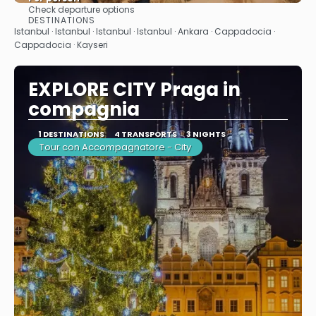
Check departure options
See
DESTINATIONS
Istanbul · Istanbul · Istanbul · Istanbul · Ankara · Cappadocia ·
Cappadocia · Kayseri
EXPLORE CITY Praga in
compagnia
1 DESTINATIONS
4 TRANSPORTS
3 NIGHTS
Tour con Accompagnatore - City