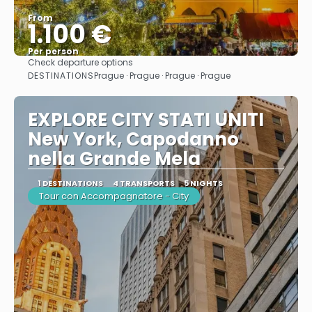
From
1.100 €
Per person
Check departure options
See
DESTINATIONS
Prague · Prague · Prague · Prague
EXPLORE CITY STATI UNITI
New York, Capodanno
nella Grande Mela
1 DESTINATIONS
4 TRANSPORTS
5 NIGHTS
Tour con Accompagnatore - City