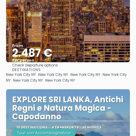
From
2.487 €
Per person
Check departure options
See
DESTINATIONS
New York City NY · New York City NY · New York City NY · New York City
NY · New York City NY · New York City NY
EXPLORE SRI LANKA, Antichi
Regni e Natura Magica -
Capodanno
10 DESTINATIONS
4 TRANSPORTS
10 NIGHTS
Tour con Accompagnatore