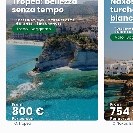
Tropea: bellezza
Naxo
senza tempo
turch
bianc
1 DESTINATIONS
2 TRANSPORTS
6 NIGHTS
1 INSURANCES
Treno+Soggiorno
1 DESTINA
6 NIGHTS
Volo+So
From
From
800 €
754
Per person
Per person
TO:
TO:
Tropea
Naxos Is
See