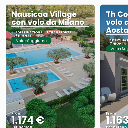
Nausicaa Village
Th Co
con volo da Milano
volo 
Aost
1 DESTINATIONS
2 TRANSPORTS
7 NIGHTS
Volo+Soggiorno
1 DESTINA
7 NIGHTS
Volo+So
From
From
1.174 €
1.16
Per person
Per person