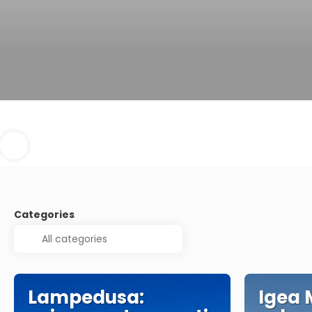
Categories
Lampedusa:
Igea 