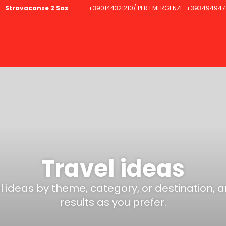
Stravacanze 2 Sas
+390144321210/ PER EMERGENZE: +393494947
Travel ideas
el ideas by theme, category, or destination, 
results as you prefer.