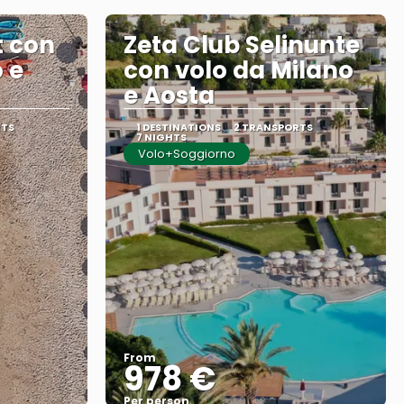
t con
Zeta Club Selinunte
 e
con volo da Milano
e Aosta
RTS
1 DESTINATIONS
2 TRANSPORTS
7 NIGHTS
Volo+Soggiorno
From
978 €
Per person