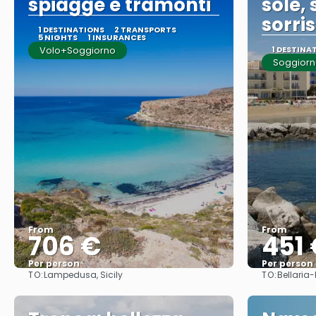
spiagge e tramonti
sole,
sorris
1 DESTINATIONS
2 TRANSPORTS
5 NIGHTS
1 INSURANCES
Volo+Soggiorno
1 DESTINA
Soggiorn
From
From
706 €
451
Per person
Per person
TO:
TO:
Lampedusa, Sicily
Bellaria
See