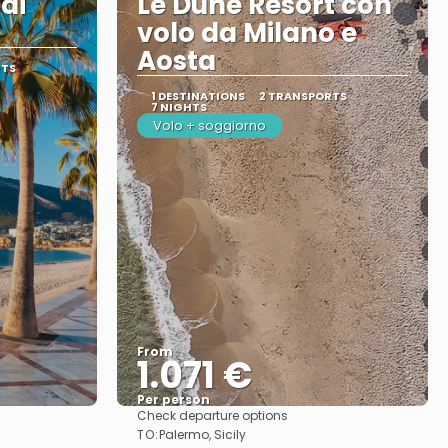
 di
Le Dune Resort con
volo da Milano e
Aosta
RTS
1 DESTINATIONS
2 TRANSPORTS
7 NIGHTS
Volo + soggiorno
From
1.071 €
Per person
Check departure options
See
TO:
Palermo, Sicily