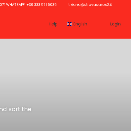
071 WHATSAPP: +39 333 571 6035
tiziana@stravacanze2.it
Help
English
Login
and sort the