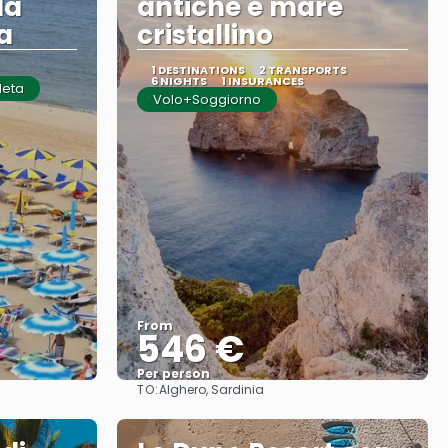
la
antiche e mare
a
cristallino
1 DESTINATIONS
2 TRANSPORTS
6 NIGHTS
1 INSURANCES
leta
Volo+Soggiorno
From
546 €
Per person
TO:
Alghero, Sardinia
See