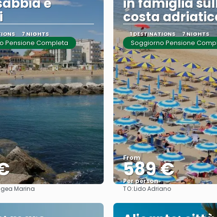
 sabbia e
in famiglia sul
i
costa adriatic
TIONS
7 NIGHTS
1 DESTINATIONS
7 NIGHTS
o Pensione Completa
Soggiorno Pensione Comp
From
 €
589 €
Per person
TO:
-Igea Marina
Lido Adriano
See
See