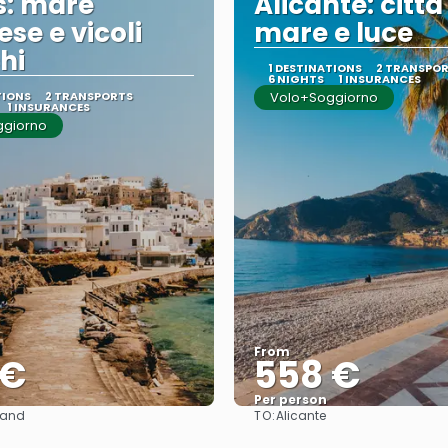
s: mare
Alicante: città
ese e vicoli
mare e luce
hi
1 DESTINATIONS
2 TRANSPO
6 NIGHTS
1 INSURANCES
TIONS
2 TRANSPORTS
Volo+Soggiorno
1 INSURANCES
ggiorno
From
 €
558 €
Per person
TO:
land
Alicante
See
See