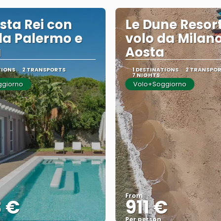
sta Rei con
Le Dune Resor
da Palermo e
volo da Milano
a
Aosta
TIONS
2 TRANSPORTS
1 DESTINATIONS
2 TRANSPO
7 NIGHTS
ggiorno
Volo+Soggiorno
From
3 €
911 €
Per person