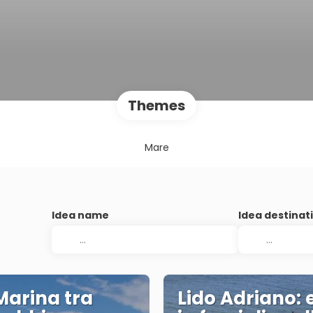
Themes
Mare
Idea name
Idea destinat
Marina tra
Lido Adriano: 